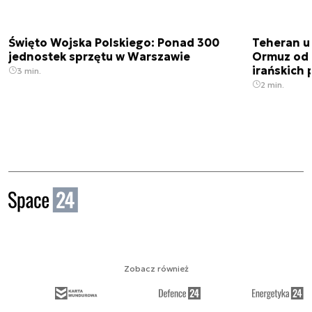
Święto Wojska Polskiego: Ponad 300
Teheran uz
jednostek sprzętu w Warszawie
Ormuz od 
irańskich
3 min.
2 min.
Zobacz również