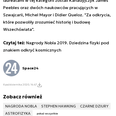
laureatami w tej kategorii zostali Kanadyjczyk James
Peebles oraz dwóch naukowców pracujących w
Szwajcarii, Michel Mayor i Didier Queloz. "Za odkrycia,
które pozwoliły zrozumieć historię i budowę
Wszechświata".
Czytaj też:
Nagrody Nobla 2019. Dziedzina fizyki pod
znakiem odkryć kosmicznych
Space24
6 października 2020, 14:47
Zobacz również
NAGRODA NOBLA
STEPHEN HAWKING
CZARNE DZIURY
ASTROFIZYKA
pokaż wszystkie