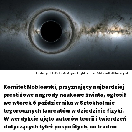
Ilustracja: NASA’s Goddard Space Flight Center/ESA/Gaia/DPAC [nasa.gov]
Komitet Noblowski, przyznający najbardziej
prestiżowe nagrody naukowe świata, ogłosił
we wtorek 6 października w Sztokholmie
tegorocznych laureatów w dziedzinie fizyki.
W werdykcie ujęto autorów teorii i twierdzeń
dotyczących tyleż pospolitych, co trudno