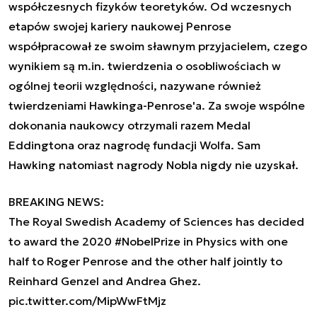
współczesnych fizyków teoretyków. Od wczesnych
etapów swojej kariery naukowej Penrose
współpracował ze swoim sławnym przyjacielem, czego
wynikiem są m.in. twierdzenia o osobliwościach w
ogólnej teorii względności, nazywane również
twierdzeniami Hawkinga-Penrose'a. Za swoje wspólne
dokonania naukowcy otrzymali razem Medal
Eddingtona oraz nagrodę fundacji Wolfa. Sam
Hawking natomiast nagrody Nobla nigdy nie uzyskał.
BREAKING NEWS:
The Royal Swedish Academy of Sciences has decided
to award the 2020
#NobelPrize
in Physics with one
half to Roger Penrose and the other half jointly to
Reinhard Genzel and Andrea Ghez.
pic.twitter.com/MipWwFtMjz