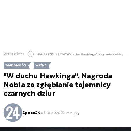
Strona główna
NAUKA I EDUKACJA
"W duchu Hawkinga". Nagroda Nobla za zgłębianie tajemnicy czarnych dziur
WIADOMOŚCI
WAŻNE
"W duchu Hawkinga". Nagroda
Nobla za zgłębianie tajemnicy
czarnych dziur
Space24
06.10.2020
1 min.