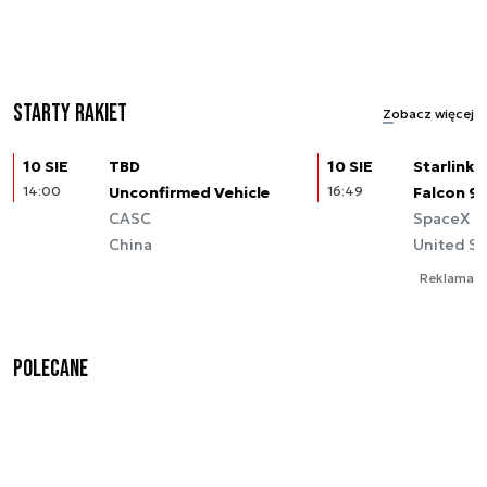
Starty rakiet
Zobacz więcej
10 SIE
TBD
10 SIE
Starlink (
14:00
Unconfirmed Vehicle
16:49
Falcon 9
CASC
SpaceX
China
United St
Reklama
Polecane