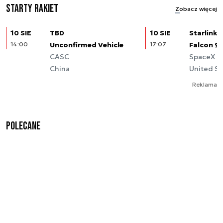
Starty rakiet
Zobacz więcej
10 SIE
TBD
10 SIE
Starlink (
14:00
Unconfirmed Vehicle
17:07
Falcon 9
CASC
SpaceX
China
United St
Reklama
Polecane