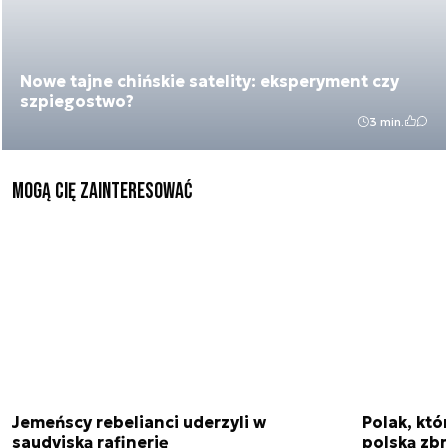
Nowe tajne chińskie satelity: eksperyment czy
szpiegostwo?
3 min.
Mogą Cię zainteresować
Jemeńscy rebelianci uderzyli w
Polak, któ
saudyjską rafinerię
polską zbr