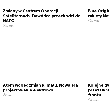
Zmiany w Centrum Operacji
Blue Origi
Satelitarnych. Dowódca przechodzi do
rakiety N
NATO
3 min.
3 min.
Atom wobec zmian klimatu. Nowa era
Kolejne d
projektowania elektrowni
przez Ukra
frontu
5 min.
2 min.