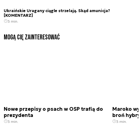
Ukraińskie Uragany ciągle strzelają. Skąd amunicja?
[KOMENTARZ]
3 min.
Mogą Cię zainteresować
Nowe przepisy o psach w OSP trafią do
Maroko wy
prezydenta
broń hybr
3 min.
3 min.