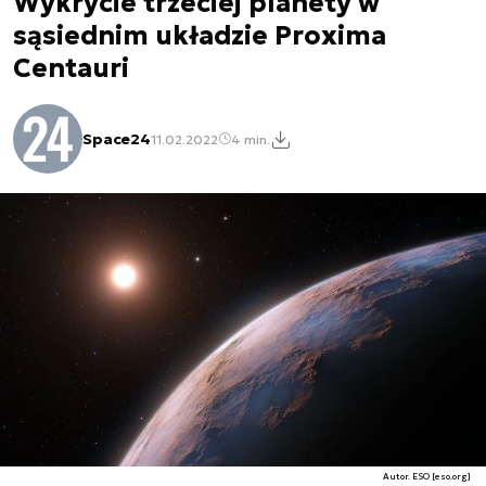
Wykrycie trzeciej planety w
sąsiednim układzie Proxima
Centauri
Space24
11.02.2022
4 min.
Autor. ESO [eso.org]