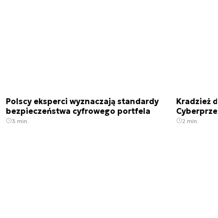
Polscy eksperci wyznaczają standardy
Kradzież 
bezpieczeństwa cyfrowego portfela
Cyberprze
3 min.
2 min.