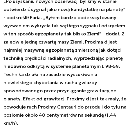
„Po uzyskaniu nowych obserwacji byliśmy w stanie
potwierdzić sygnał jako nową kandydatkę na planetę”
- podkreślił Faria. „Byłem bardzo podekscytowany
wyzwaniem wykrycia tak wątłego sygnału i odkryciem
w ten sposób egzoplanety tak blisko Ziemi” - dodał. Z
zaledwie jedną czwartą masy Ziemi, Proxima d jest
najmniej masywną egzoplanetą zmierzoną jak dotąd
techniką prędkości radialnych, wyprzedzając planetę
niedawno odkrytą w systemie planetarnym L 98-59.
Technika działa na zasadzie wyszukiwania
niewielkiego chybotania w ruchu gwiazdy
spowodowanego przez przyciąganie grawitacyjne
planety. Efekt od grawitacji Proximy d jest tak mały, że
powoduje ruch Proximy Centauri do przodu i do tyłu na
poziomie około 40 centymetrów na sekundę (1,44
km/h).