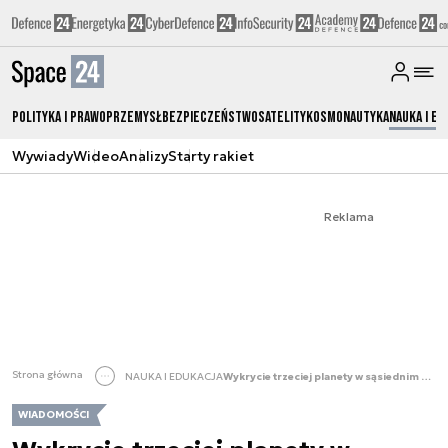
Polityka i prawo
Przemysł
Bezpieczeństwo
Satelity
Kosmonautyka
Nauka i ed
Wywiady
Wideo
Analizy
Starty rakiet
Reklama
Strona główna
NAUKA I EDUKACJA
Wykrycie trzeciej planety w sąsiednim układzie Proxima Centauri
WIADOMOŚCI