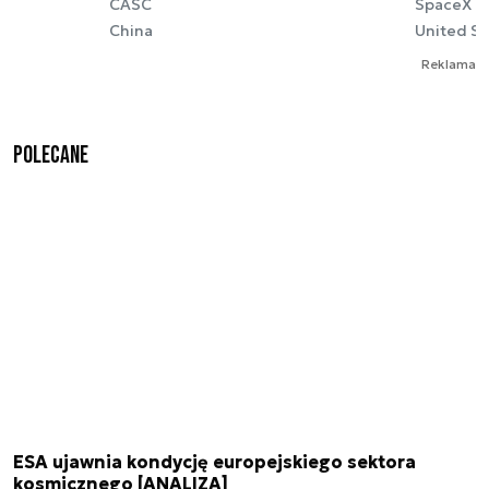
CASC
SpaceX
China
United St
Reklama
Polecane
ESA ujawnia kondycję europejskiego sektora
kosmicznego [ANALIZA]