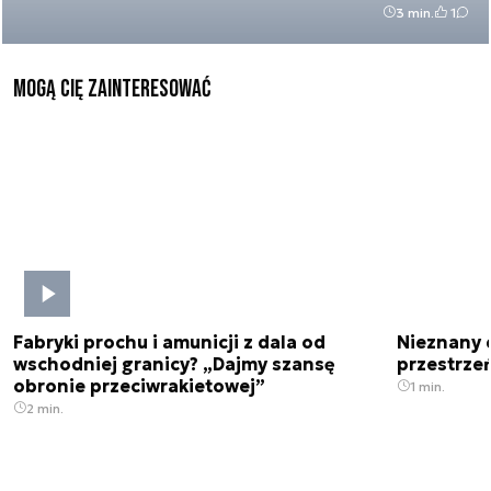
3 min.
1
Mogą Cię zainteresować
Fabryki prochu i amunicji z dala od
Nieznany 
wschodniej granicy? „Dajmy szansę
przestrze
obronie przeciwrakietowej”
1 min.
2 min.