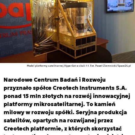
Model platformy satelitarnej HyperSat w skali 1:1. Fot. Paweł Ziemnicki/Space24.pl
Narodowe Centrum Badań i Rozwoju
przyznało spółce Creotech Instruments S.A.
ponad 15 mln złotych na rozwój innowacyjnej
platformy mikrosatelitarnej. To kamień
milowy w rozwoju spółki. Seryjna produkcja
satelitów, opartych na rozwijanej przez
Creotech platformie, z których skorzystać