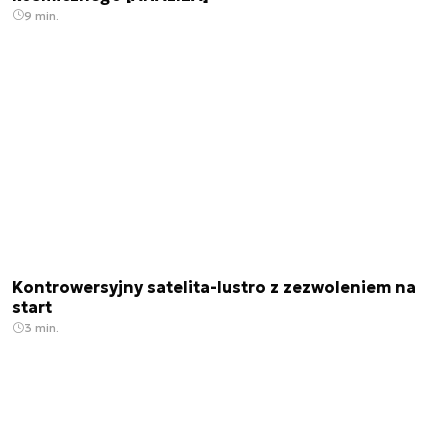
9 min.
Kontrowersyjny satelita-lustro z zezwoleniem na
start
3 min.