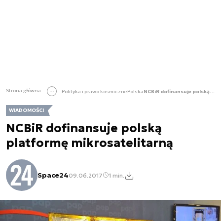
Strona główna
Polityka i prawo kosmiczne
Polska
NCBiR dofinansuje polską platformę mikrosatelitarną
WIADOMOŚCI
NCBiR dofinansuje polską
platformę mikrosatelitarną
Space24
09.06.2017
1 min.