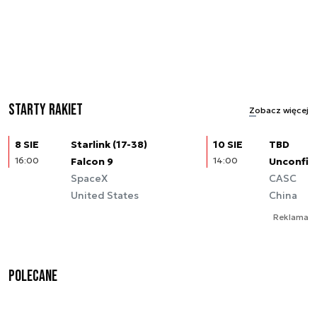
Starty rakiet
Zobacz więcej
8 SIE
Starlink (17-38)
10 SIE
TBD
16:00
Falcon 9
14:00
Unconfir
SpaceX
CASC
United States
China
Reklama
Polecane