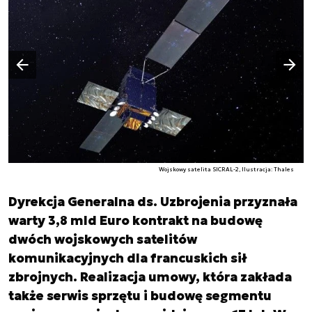
Następny slajd
Poprzedni slajd
Wojskowy satelita SICRAL-2, Ilustracja: Thales
Dyrekcja Generalna ds. Uzbrojenia przyznała
warty 3,8 mld Euro kontrakt na budowę
dwóch wojskowych satelitów
komunikacyjnych dla francuskich sił
zbrojnych. Realizacja umowy, która zakłada
także serwis sprzętu i budowę segmentu