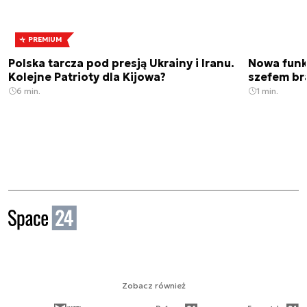
PREMIUM
Polska tarcza pod presją Ukrainy i Iranu.
Nowa funk
Kolejne Patrioty dla Kijowa?
szefem br
6 min.
1 min.
Zobacz również