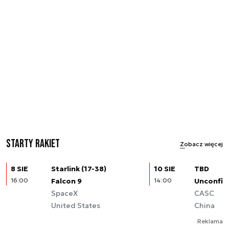
Starty rakiet
Zobacz więcej
8 SIE
Starlink (17-38)
10 SIE
TBD
16:00
Falcon 9
14:00
Unconfir
SpaceX
CASC
United States
China
Reklama