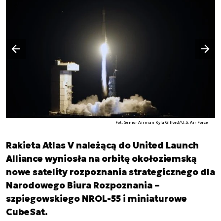
Następny slajd
Poprzedni slajd
Fot. Senior Airman Kyla Gifford/U.S. Air Force
Rakieta Atlas V należącą do United Launch
Alliance wyniosła na orbitę okołoziemską
nowe satelity rozpoznania strategicznego dla
Narodowego Biura Rozpoznania –
szpiegowskiego NROL-55 i miniaturowe
CubeSat.