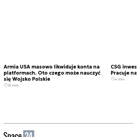
Armia USA masowo likwiduje konta na
CSG inwes
platformach. Oto czego może nauczyć
Pracuje n
się Wojsko Polskie
4 min.
16 min.