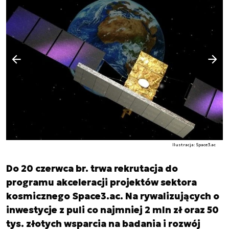
Następny slajd
Poprzedni slajd
Ilustracja: Space3.ac
Do 20 czerwca br. trwa rekrutacja do
programu akceleracji projektów sektora
kosmicznego Space3.ac. Na rywalizujących o
inwestycje z puli co najmniej 2 mln zł oraz 50
tys. złotych wsparcia na badania i rozwój