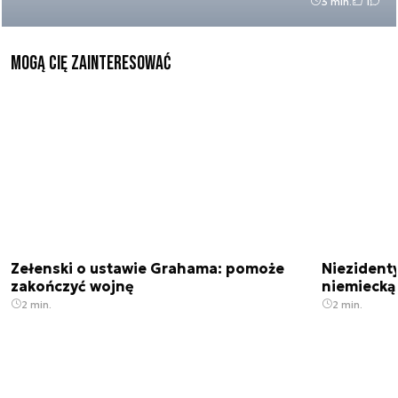
3 min.
1
Mogą Cię zainteresować
Zełenski o ustawie Grahama: pomoże
Niezident
zakończyć wojnę
niemiecką
2 min.
2 min.