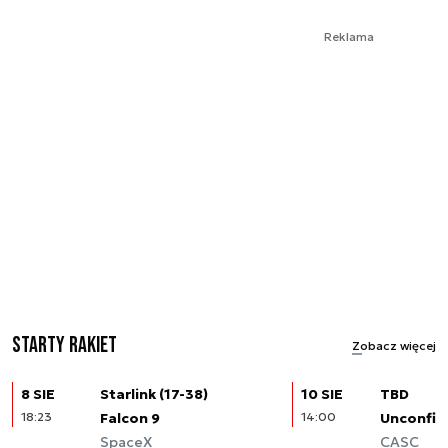
Reklama
Starty rakiet
Zobacz więcej
8 SIE
Starlink (17-38)
10 SIE
TBD
18:23
Falcon 9
14:00
Unconfir
SpaceX
CASC