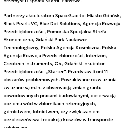
przemysłu i spółek
Skarbu P
aństwa
.
Partnerzy ak
celeratora Space3.ac to: Miasto Gdańsk,
Black Pearls VC, Blue Dot Solutions, Agencja Rozwoju
Przedsiębiorczości, Pomorska Specjalna Strefa
Ekonomiczna, Gdański Park Naukowo
-
Technologiczny, Polska Agencja Kosmiczna, Polska
Agencja Rozwoju Przedsiębiorczości, I
nterizon,
Creotech Instruments, O4, Gdański Inkubator
Przedsiębiorczości „Starter”.
Przedstawili oni 11
obszarów problemowych. Poszukiwane rozwiązania
związane są m.in. z obserwacją zmian gruntu
powodowanych pracami budowlanymi, obserwacją
poziomu wód w zbiornikach retencyjnych,
górnictwem, lotnictwem, czy zwiększaniem
bezpieczeństwa i redukcją kosztów w transporcie
kolejowym.