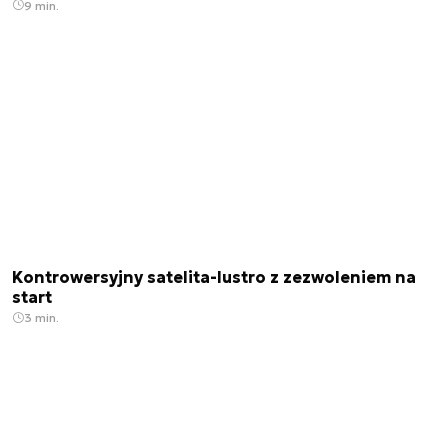
9 min.
Kontrowersyjny satelita-lustro z zezwoleniem na
start
3 min.