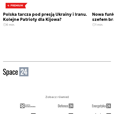
PREMIUM
Polska tarcza pod presją Ukrainy i Iranu.
Nowa funk
Kolejne Patrioty dla Kijowa?
szefem br
6 min.
1 min.
Zobacz również