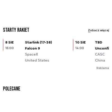
Starty rakiet
Zobacz więcej
8 SIE
Starlink (17-38)
10 SIE
TBD
16:00
Falcon 9
14:00
Unconfir
SpaceX
CASC
United States
China
Reklama
Polecane