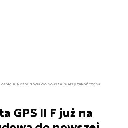
 na orbicie. Rozbudowa do nowszej wersji zakończona
ta GPS II F już na
budowa do nowszej