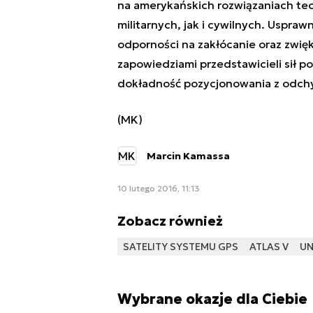
na amerykańskich rozwiązaniach te
militarnych, jak i cywilnych. Uspraw
odporności na zakłócanie oraz zwię
zapowiedziami przedstawicieli sił p
dokładność pozycjonowania z odchyl
(MK)
MK
Marcin Kamassa
10 lutego 2016, 11:13
Zobacz również
SATELITY SYSTEMU GPS
ATLAS V
UN
Wybrane okazje dla Ciebie