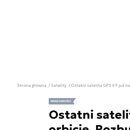
Strona główna
Satelity
Ostatni satelita GPS II F już
WIADOMOŚCI
Ostatni sateli
orbicie. Roz