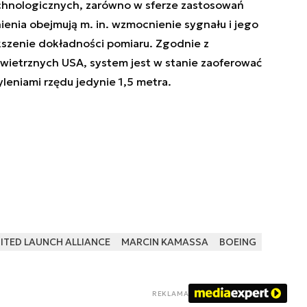
chnologicznych, zarówno w sferze zastosowań
nienia obejmują m. in. wzmocnienie sygnału i jego
kszenie dokładności pomiaru. Zgodnie z
owietrznych USA, system jest w stanie zaoferować
eniami rzędu jedynie 1,5 metra.
ITED LAUNCH ALLIANCE
MARCIN KAMASSA
BOEING
REKLAMA