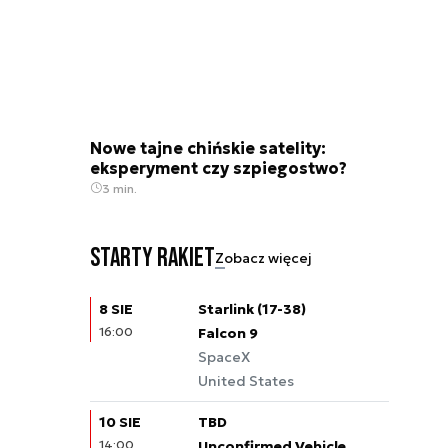
Nowe tajne chińskie satelity:
eksperyment czy szpiegostwo?
3 min.
Starty rakiet
Zobacz więcej
8 SIE
Starlink (17-38)
16:00
Falcon 9
SpaceX
United States
10 SIE
TBD
14:00
Unconfirmed Vehicle