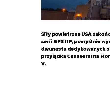
Siły powietrzne USA zako
serii GPS II F, pomyślnie wy
dwunastu dedykowanych sate
przylądka Canaveral na Flo
V.