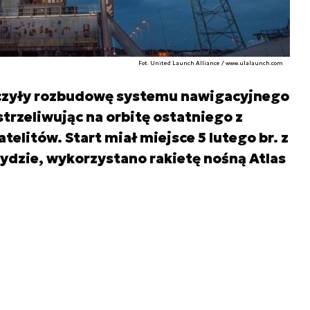
Fot. United Launch Alliance / www.ulalaunch.com
ńczyły rozbudowę systemu nawigacyjnego
strzeliwując na orbitę ostatniego z
litów. Start miał miejsce 5 lutego br. z
rydzie, wykorzystano rakietę nośną Atlas