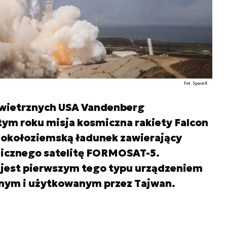
Fot. SpaceX
 Powietrznych USA Vandenberg
ym roku misja kosmiczna rakiety Falcon
ę okołoziemską ładunek zawierający
nicznego satelitę FORMOSAT-5.
 jest pierwszym tego typu urządzeniem
nym i użytkowanym przez Tajwan.