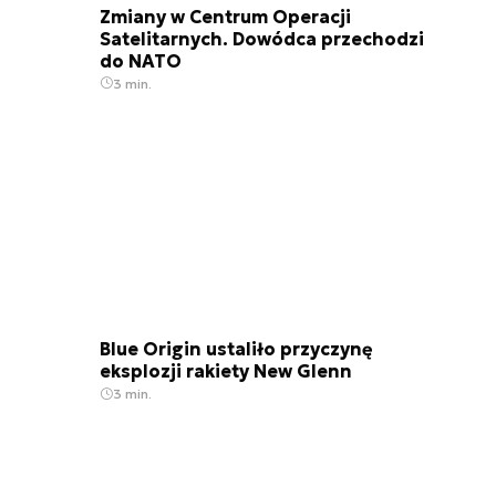
Zmiany w Centrum Operacji
Satelitarnych. Dowódca przechodzi
do NATO
3 min.
Satelita FORMOSAT-5
Blue Origin ustaliło przyczynę
eksplozji rakiety New Glenn
3 min.