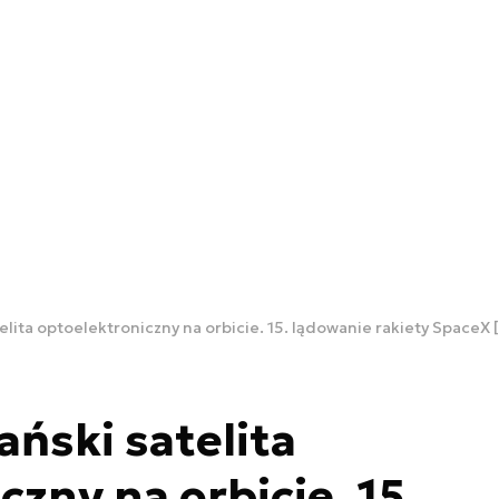
telita optoelektroniczny na orbicie. 15. lądowanie rakiety SpaceX
ański satelita
zny na orbicie. 15.