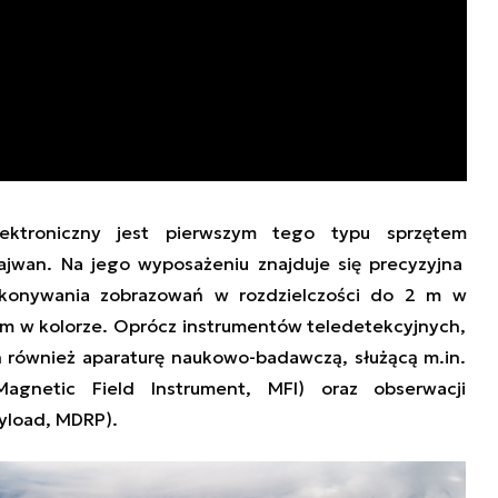
lektroniczny
jest
pierwszym tego typu
sprzętem
Tajwan.
Na jego wyposażeniu znajduje się precyzyjna
konywania zobrazowań w
rozdzielczości
do
2 m
w
 m w kolorze.
Oprócz instrumentów teledetekcyjnych,
h również
aparaturę naukowo-badawczą, służącą m.in.
agnetic Field Instrument, MFI) oraz obserwacji
yload, MDRP).