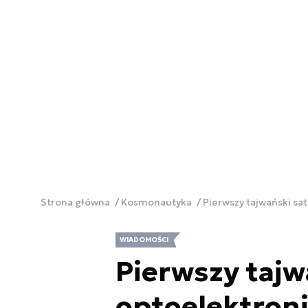
Strona główna
Kosmonautyka
Pierwszy tajwański sa
WIADOMOŚCI
Pierwszy tajw
optoelektronic