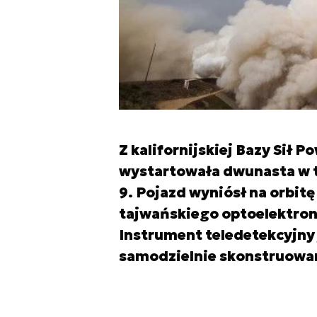
Z kalifornijskiej Bazy Sił
wystartowała dwunasta w t
9. Pojazd wyniósł na orbit
tajwańskiego optoelektro
Instrument teledetekcyjny
samodzielnie skonstruowa