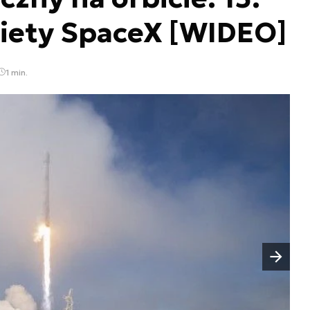
kiety SpaceX [WIDEO]
1 min.
Następny slajd