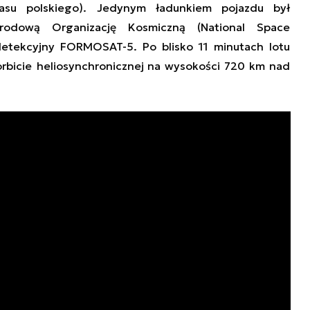
asu polskiego)
. Jedyny
m
ładun
kiem pojazdu był
odową Organizację Kosmiczną (National Space
detekcyjny
F
ORMOSAT
-5.
Po blisko 11 minutach lotu
rbicie
helio
synchronicznej na wysokości 720 km
nad