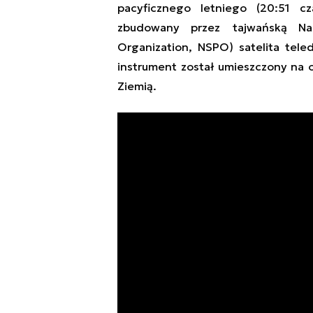
pacyficznego letniego (20:51 cz
zbudowany przez
tajwańską
Nar
Organization,
NSPO
)
satelit
a
tele
instrument
został
umieszczon
y
na o
Ziemią
.