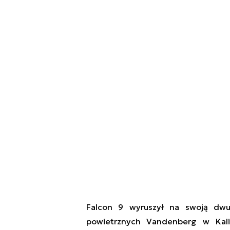
Falcon 9 w
yruszył
na swoją
dwu
powietrznych Vandenberg w Kalif