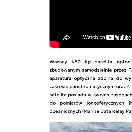
Ważący
450 k
g
s
atelita optoe
zbudowanym
samodzielnie
przez 
aparatura
optyczna zdolna do wy
zakresie
panchromatyczn
ym
oraz 4
satelita posiada w swoich zasobac
do pomiarów jonosferycznych (M
oceanicznych (
Marine Data Relay Pa