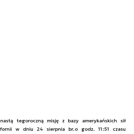
nastą
tegoroczną misję
z bazy
amerykańskich
sił
ornii
w dniu 24 sierpnia br.
o
godz. 11
:51
czasu