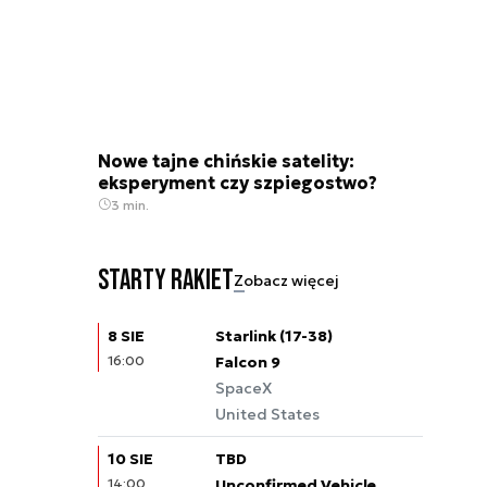
Nowe tajne chińskie satelity:
eksperyment czy szpiegostwo?
3 min.
Starty rakiet
Zobacz więcej
8 SIE
Starlink (17-38)
16:00
Falcon 9
SpaceX
United States
10 SIE
TBD
14:00
Unconfirmed Vehicle