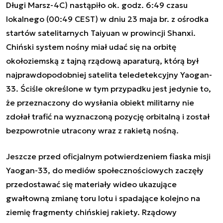
Długi Marsz-4C) nastąpiło ok. godz. 6:49 czasu
lokalnego (00:49 CEST) w dniu 23 maja br. z ośrodka
startów satelitarnych Taiyuan w prowincji Shanxi.
Chiński system nośny miał udać się na orbitę
okołoziemską z tajną rządową aparaturą, którą był
najprawdopodobniej satelita teledetekcyjny Yaogan-
33. Ściśle określone w tym przypadku jest jedynie to,
że przeznaczony do wysłania obiekt militarny nie
zdołał trafić na wyznaczoną pozycję orbitalną i został
bezpowrotnie utracony wraz z rakietą nośną.
Jeszcze przed oficjalnym potwierdzeniem fiaska misji
Yaogan-33, do mediów społecznościowych zaczęły
przedostawać się materiały wideo ukazujące
gwałtowną zmianę toru lotu i spadające kolejno na
ziemię fragmenty chińskiej rakiety. Rządowy