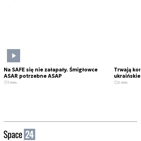
Na SAFE się nie załapały. Śmigłowce
Trwają kon
ASAR potrzebne ASAP
ukraińskie
1 min.
2 min.