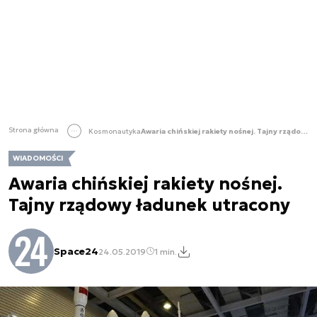
Strona główna
Kosmonautyka
Awaria chińskiej rakiety nośnej. Tajny rządowy ładunek utracony
WIADOMOŚCI
Awaria chińskiej rakiety nośnej.
Tajny rządowy ładunek utracony
Space24
24.05.2019
1 min.