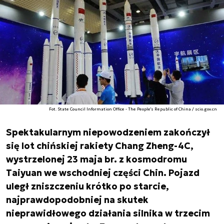
Fot. State Council Information Office - The People's Republic of China / scio.gov.cn
Spektakularnym niepowodzeniem zakończył
się lot chińskiej rakiety Chang Zheng-4C,
wystrzelonej 23 maja br. z kosmodromu
Taiyuan we wschodniej części Chin. Pojazd
uległ zniszczeniu krótko po starcie,
najprawdopodobniej na skutek
nieprawidłowego działania silnika w trzecim