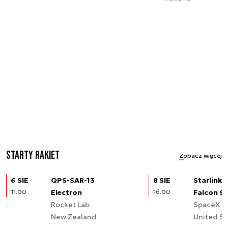
Starty rakiet
Zobacz więcej
6 SIE
QPS-SAR-13
8 SIE
Starlink (
11:00
Electron
16:00
Falcon 9
Rocket Lab
SpaceX
New Zealand
United St