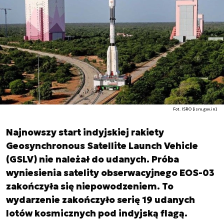
Fot. ISRO [isro.gov.in]
Najnowszy start indyjskiej rakiety
Geosynchronous Satellite Launch Vehicle
(GSLV) nie należał do udanych. Próba
wyniesienia satelity obserwacyjnego EOS-03
zakończyła się niepowodzeniem. To
wydarzenie zakończyło serię 19 udanych
lotów kosmicznych pod indyjską flagą.