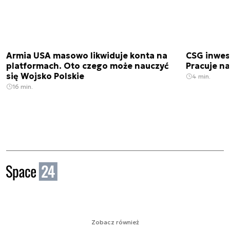
Armia USA masowo likwiduje konta na
CSG inwes
platformach. Oto czego może nauczyć
Pracuje n
się Wojsko Polskie
4 min.
16 min.
Zobacz również