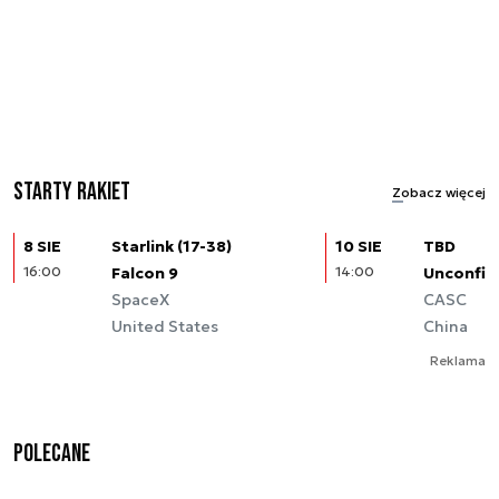
Starty rakiet
Zobacz więcej
8 SIE
Starlink (17-38)
10 SIE
TBD
16:00
Falcon 9
14:00
Unconfir
SpaceX
CASC
United States
China
Reklama
Polecane