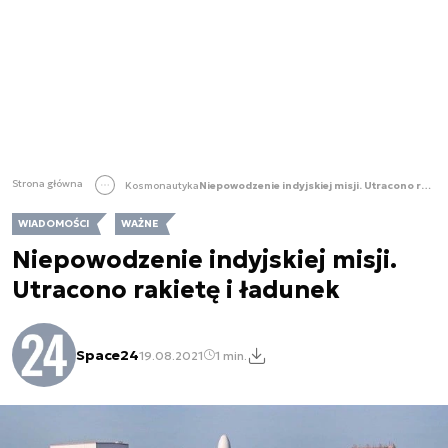
Strona główna
Kosmonautyka
Niepowodzenie indyjskiej misji. Utracono rakietę i ładunek
WIADOMOŚCI
WAŻNE
Niepowodzenie indyjskiej misji.
Utracono rakietę i ładunek
Space24
19.08.2021
1 min.