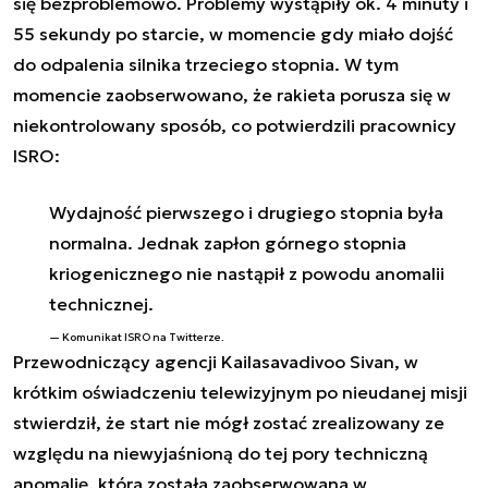
się bezproblemowo. Problemy wystąpiły ok. 4 minuty i
55 sekundy po starcie, w momencie gdy miało dojść
do odpalenia silnika trzeciego stopnia. W tym
momencie zaobserwowano, że rakieta porusza się w
niekontrolowany sposób, co potwierdzili pracownicy
ISRO:
Wydajność pierwszego i drugiego stopnia była
normalna. Jednak zapłon górnego stopnia
kriogenicznego nie nastąpił z powodu anomalii
technicznej.
Komunikat ISRO na Twitterze.
Przewodniczący agencji Kailasavadivoo Sivan, w
krótkim oświadczeniu telewizyjnym po nieudanej misji
stwierdził, że start nie mógł zostać zrealizowany ze
względu na niewyjaśnioną do tej pory
techniczną
anomalię
, która została zaobserwowana w