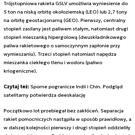
Trójstopniowa rakieta GSLV umożliwia wyniesienie do
5 ton na niską orbitę okołoziemską (LEO) lub 2,7 tony
na orbitę geostacjonarną (GEO). Pierwszy, centralny
stopień zasilany jest paliwem stałym, natomiast drugi
stopień mieszanką hipergolową (dwuskładnikowego
paliwa rakietowego o samoczynnym zapłonie przy
wymieszaniu). Trzeci stopień natomiast napędza
mieszanka ciekłego tlenu i wodoru (paliwo
kriogeniczne).
Czytaj też:
Sporne pogranicze Indii i Chin. Podgląd
satelitarny potwierdza deeskalację
Początkowo lot przebiegał bez zakłóceń. Separacja
rakiet pomocniczych nastąpiła w sposób prawidłowy, a
w dalszej kolejności pierwszy i drugi stopień oddzieliły