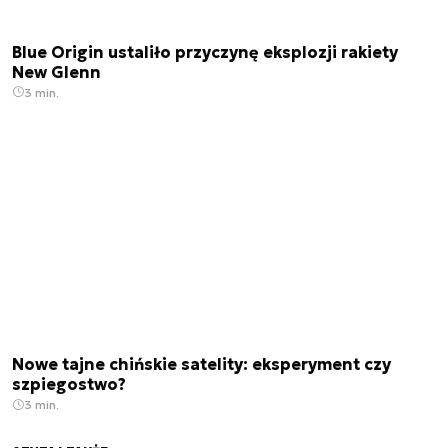
Blue Origin ustaliło przyczynę eksplozji rakiety
New Glenn
3 min.
Nowe tajne chińskie satelity: eksperyment czy
szpiegostwo?
3 min.