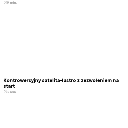
9 min.
Kontrowersyjny satelita-lustro z zezwoleniem na
start
3 min.