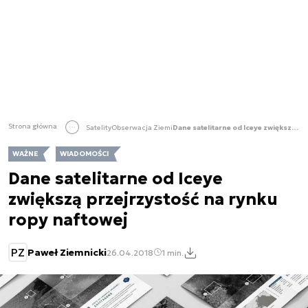
Strona główna
Satelity
Obserwacja Ziemi
Dane satelitarne od Iceye zwiększą przejrzystość na rynku ropy naftowej
WAŻNE
WIADOMOŚCI
Dane satelitarne od Iceye
zwiększą przejrzystość na rynku
ropy naftowej
PZ
Paweł Ziemnicki
26.04.2018
1 min.