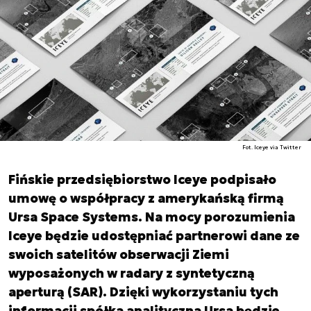
Fot. Iceye via Twitter
Fińskie przedsiębiorstwo Iceye podpisało
umowę o współpracy z amerykańską firmą
Ursa Space Systems. Na mocy porozumienia
Iceye będzie udostępniać partnerowi dane ze
swoich satelitów obserwacji Ziemi
wyposażonych w radary z syntetyczną
aperturą (SAR). Dzięki wykorzystaniu tych
informacji spółka analityczna Ursa będzie