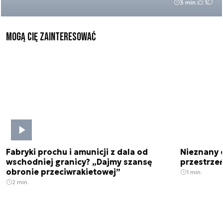
3 min.
1
Mogą Cię zainteresować
Fabryki prochu i amunicji z dala od
Nieznany 
wschodniej granicy? „Dajmy szansę
przestrze
obronie przeciwrakietowej”
1 min.
2 min.