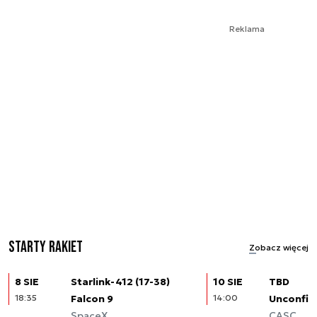
Reklama
Starty rakiet
Zobacz więcej
8 SIE
Starlink-412 (17-38)
10 SIE
TBD
18:35
Falcon 9
14:00
Unconfir
SpaceX
CASC