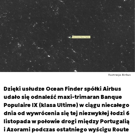
Ilustracja: Airbus
Dzięki usłudze Ocean Finder spółki Airbus
udało się odnaleźć maxi-trimaran Banque
Populaire IX (klasa Ultime) w ciągu niecałego
dnia od wywrócenia się tej niezwykłej łodzi 6
listopada w połowie drogi między Portugalią
i Azorami podczas ostatniego wyścigu Route