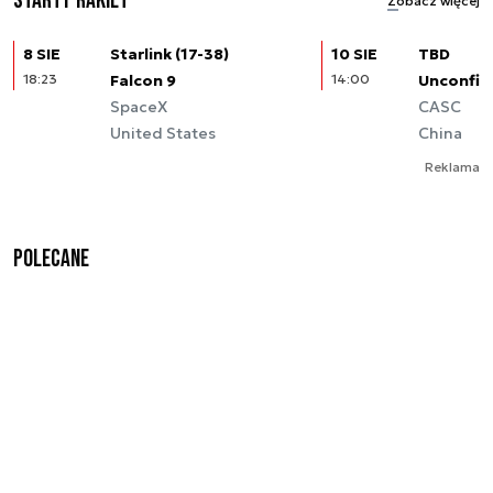
Starty rakiet
Zobacz więcej
8 SIE
Starlink (17-38)
10 SIE
TBD
18:23
Falcon 9
14:00
Unconfir
SpaceX
CASC
United States
China
Reklama
Polecane