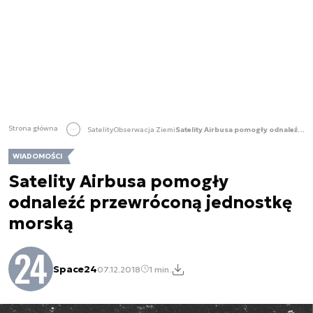
Strona główna
Satelity
Obserwacja Ziemi
Satelity Airbusa pomogły odnaleźć przewróconą jednostkę morską
WIADOMOŚCI
Satelity Airbusa pomogły
odnaleźć przewróconą jednostkę
morską
Space24
07.12.2018
1 min.