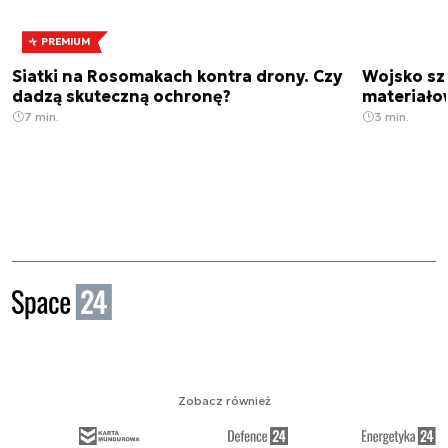
PREMIUM
Siatki na Rosomakach kontra drony. Czy
Wojsko sz
dadzą skuteczną ochronę?
materiało
7 min.
3 min.
Zobacz również