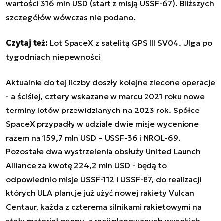
wartości 316 mln USD (start z misją USSF-67). Bliższych
szczegółów wówczas nie podano.
Czytaj też:
Lot SpaceX z satelitą GPS III SV04. Ulga po
tygodniach niepewności
Aktualnie do tej liczby doszły kolejne zlecone operacje
- a ściślej, cztery wskazane w marcu 2021 roku nowe
terminy lotów przewidzianych na 2023 rok. Spółce
SpaceX przypadły w udziale dwie misje wycenione
razem na 159,7 mln USD – USSF-36 i NROL-69.
Pozostałe dwa wystrzelenia obsłuży United Launch
Alliance za kwotę 224,2 mln USD - będą to
odpowiednio misje USSF-112 i USSF-87, do realizacji
których ULA planuje już użyć nowej rakiety Vulcan
Centaur, każda z czterema silnikami rakietowymi na
stały materiał pędny, z racji planowanych wysokich