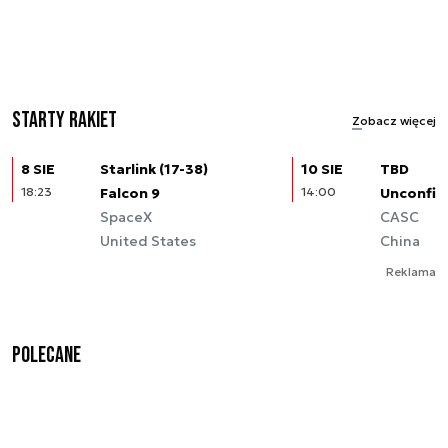
Starty rakiet
Zobacz więcej
8 SIE
Starlink (17-38)
10 SIE
TBD
18:23
Falcon 9
14:00
Unconfir
SpaceX
CASC
United States
China
Reklama
Polecane