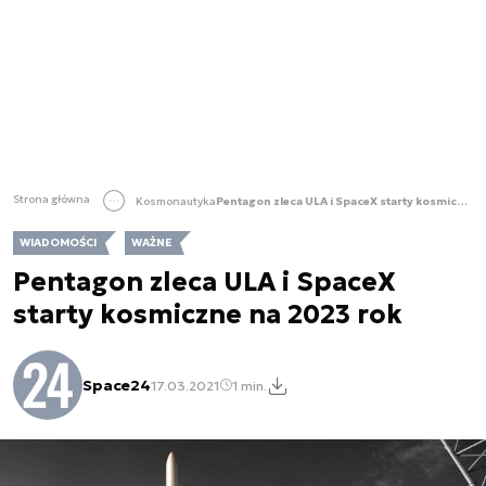
Strona główna
Kosmonautyka
Pentagon zleca ULA i SpaceX starty kosmiczne na 2023 rok
WIADOMOŚCI
WAŻNE
Pentagon zleca ULA i SpaceX
starty kosmiczne na 2023 rok
Space24
17.03.2021
1 min.