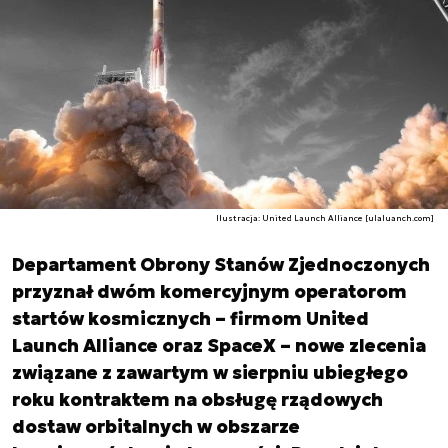
Ilustracja: United Launch Alliance [ulaluanch.com]
Departament Obrony Stanów Zjednoczonych
przyznał dwóm komercyjnym operatorom
startów kosmicznych – firmom United
Launch Alliance oraz SpaceX – nowe zlecenia
związane z zawartym w sierpniu ubiegłego
roku kontraktem na obsługę rządowych
dostaw orbitalnych w obszarze