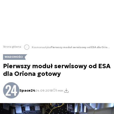
Strona główna
Kosmonautyka
Pierwszy moduł serwisowy od ESA dla Oriona gotowy
WIADOMOŚCI
Pierwszy moduł serwisowy od ESA
dla Oriona gotowy
Space24
24.09.2018
1 min.