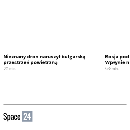
Nieznany dron naruszył bułgarską
Rosja pod
przestrzeń powietrzną
Wpłynie n
1 min.
6 min.