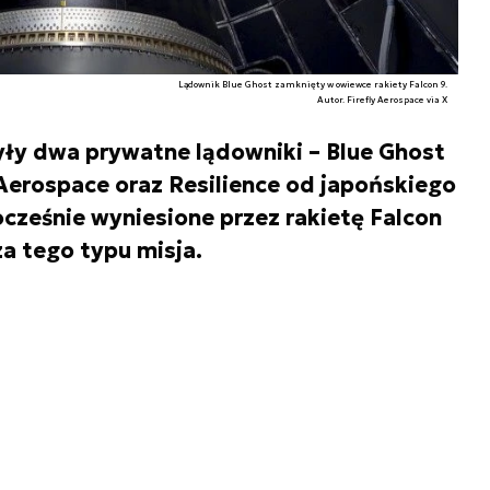
Lądownik Blue Ghost zamknięty w owiewce rakiety Falcon 9.
Autor. Firefly Aerospace via X
ły dwa prywatne lądowniki – Blue Ghost
Aerospace oraz Resilience od japońskiego
cześnie wyniesione przez rakietę Falcon
za tego typu misja.