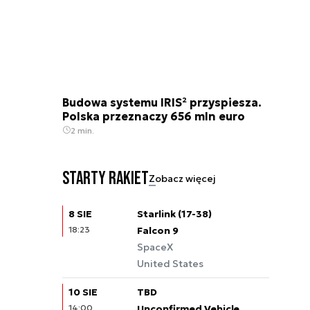
Budowa systemu IRIS² przyspiesza.
Polska przeznaczy 656 mln euro
2 min.
Starty rakiet
Zobacz więcej
8 SIE
Starlink (17-38)
18:23
Falcon 9
SpaceX
United States
10 SIE
TBD
14:00
Unconfirmed Vehicle