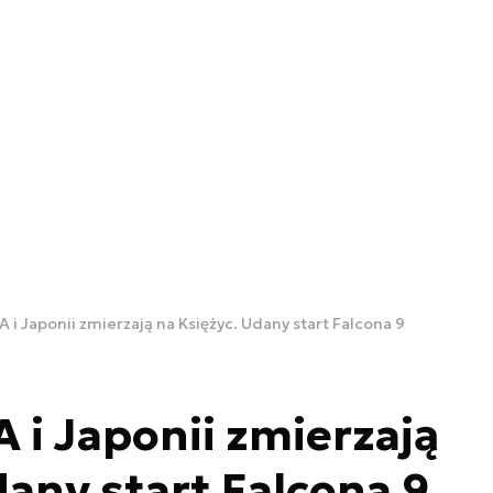
 i Japonii zmierzają na Księżyc. Udany start Falcona 9
 i Japonii zmierzają
dany start Falcona 9