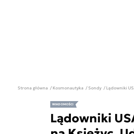
Strona główna
Kosmonautyka
Sondy
Lądowniki USA
WIADOMOŚCI
Lądowniki USA
na Księżyc. U