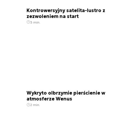
Kontrowersyjny satelita-lustro z
zezwoleniem na start
3 min.
Wykryto olbrzymie pierścienie w
atmosferze Wenus
2 min.