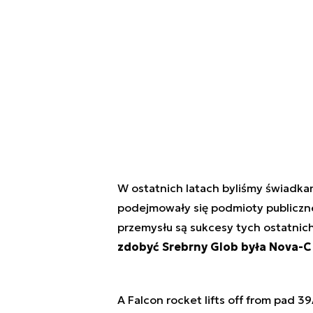
W ostatnich latach byliśmy świadkam
podejmowały się podmioty publiczne
przemysłu są sukcesy tych ostatnic
zdobyć Srebrny Glob była Nova-C 
A Falcon rocket lifts off from pad 39