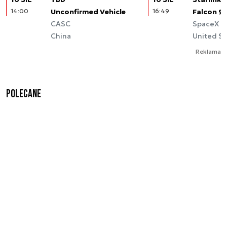
14:00
Unconfirmed Vehicle
16:49
Falcon 9
CASC
SpaceX
China
United St
Reklama
Polecane