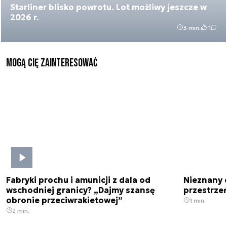
Starliner blisko powrotu. Lot możliwy jeszcze w
2026 r.
3 min.
1
Mogą Cię zainteresować
Fabryki prochu i amunicji z dala od
Nieznany 
wschodniej granicy? „Dajmy szansę
przestrze
obronie przeciwrakietowej”
1 min.
2 min.