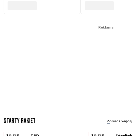
Reklama
Starty rakiet
Zobacz więcej
10 SIE
TBD
10 SIE
Starlink (