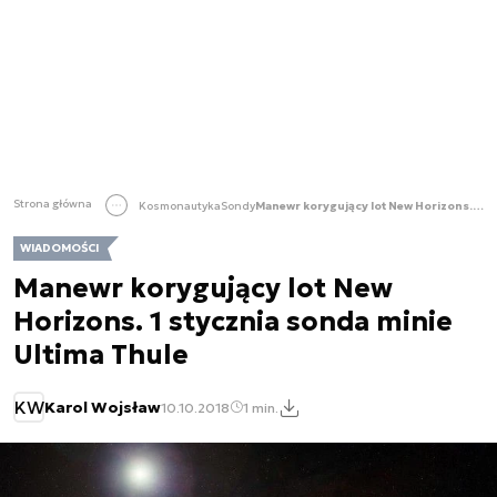
Strona główna
Kosmonautyka
Sondy
Manewr korygujący lot New Horizons. 1 stycznia sonda minie Ultima Thule
WIADOMOŚCI
Manewr korygujący lot New
Horizons. 1 stycznia sonda minie
Ultima Thule
KW
Karol Wojsław
10.10.2018
1 min.