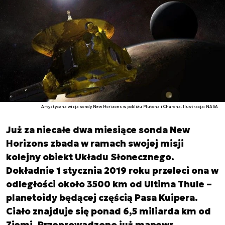
Artystyczna wizja sondy New Horizons w pobliżu Plutona i Charona. Ilustracja: NASA
Już za niecałe dwa miesiące sonda New
Horizons zbada w ramach swojej misji
kolejny obiekt Układu Słonecznego.
Dokładnie 1 stycznia 2019 roku przeleci ona w
odległości około 3500 km od Ultima Thule –
planetoidy będącej częścią Pasa Kuipera.
Ciało znajduje się ponad 6,5 miliarda km od
Ziemi. Przeprowadzono już manewr