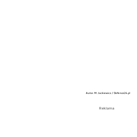
Autor. M. Jackiewicz / Defence24.pl
Reklama