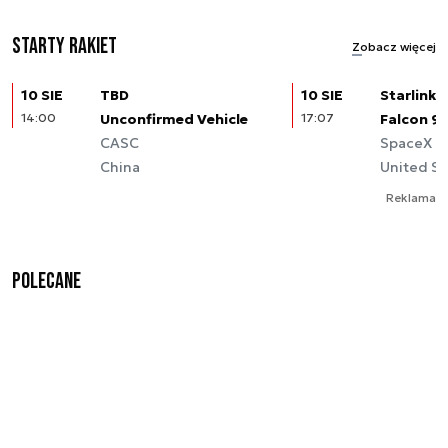
Starty rakiet
Zobacz więcej
10 SIE
TBD
10 SIE
Starlink (
14:00
Unconfirmed Vehicle
17:07
Falcon 9
CASC
SpaceX
China
United St
Reklama
Polecane