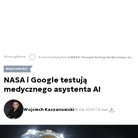
Strona główna
Kosmonautyka
Sondy
NASA i Google testują medycznego asystenta AI
WIADOMOŚCI
NASA i Google testują
medycznego asystenta AI
Wojciech Kaczanowski
19.08.2025
3 min.