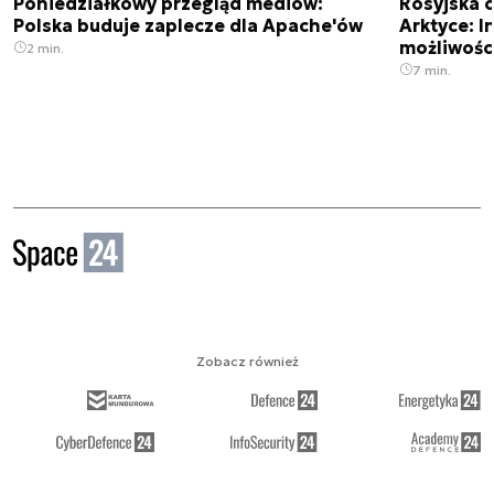
Poniedziałkowy przegląd mediów:
Rosyjska 
Polska buduje zaplecze dla Apache'ów
Arktyce: In
możliwości
2 min.
7 min.
Zobacz również