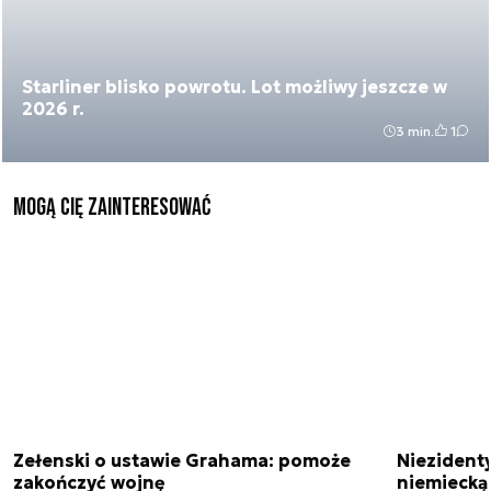
Starliner blisko powrotu. Lot możliwy jeszcze w
2026 r.
3 min.
1
Mogą Cię zainteresować
Zełenski o ustawie Grahama: pomoże
Niezident
zakończyć wojnę
niemiecką