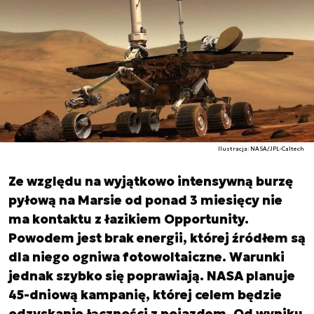
Ilustracja: NASA/JPL-Caltech
Ze względu na wyjątkowo intensywną burzę
pyłową na Marsie od ponad 3 miesięcy nie
ma kontaktu z łazikiem Opportunity.
Powodem jest brak energii, której źródłem są
dla niego ogniwa fotowoltaiczne. Warunki
jednak szybko się poprawiają. NASA planuje
45-dniową kampanię, której celem będzie
odzyskanie łączności z pojazdem. Od wyniku