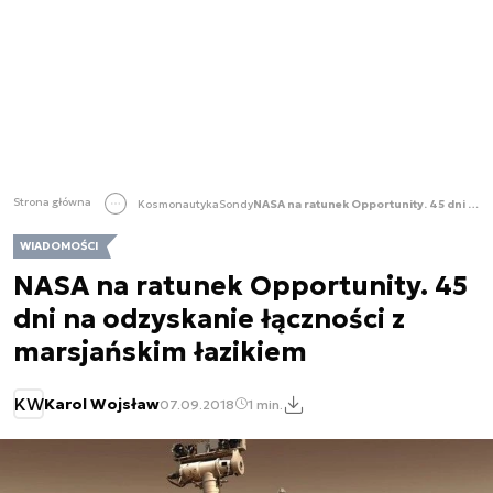
Strona główna
Kosmonautyka
Sondy
NASA na ratunek Opportunity. 45 dni na odzyskanie łączności z marsjańskim łazikiem
WIADOMOŚCI
NASA na ratunek Opportunity. 45
dni na odzyskanie łączności z
marsjańskim łazikiem
KW
Karol Wojsław
07.09.2018
1 min.