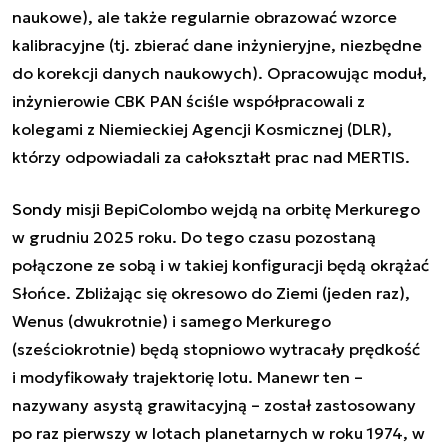
naukowe), ale także regularnie obrazować wzorce
kalibracyjne (tj. zbierać dane inżynieryjne, niezbędne
do korekcji danych naukowych). Opracowując moduł,
inżynierowie CBK PAN ściśle współpracowali z
kolegami z Niemieckiej Agencji Kosmicznej (DLR),
którzy odpowiadali za całokształt prac nad MERTIS.
Sondy m
isji BepiColombo wejdą na orbitę Merkurego
w grudniu 2025 roku. Do tego czasu pozostaną
połączone ze sobą i w takiej konfiguracji będą okrążać
Słońce. Zbliżając się okresowo do Ziemi (jeden raz),
Wenus (dwukrotnie) i samego Merkurego
(sześciokrotnie) będą stopniowo wytracały prędkość
i modyfikowały trajektorię lotu. Manewr ten –
nazywany asystą grawitacyjną – został zastosowany
po raz pierwszy w lotach planetarnych w roku 1974, w