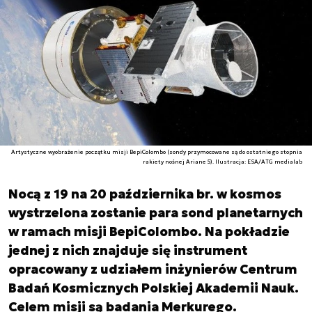
Artystyczne wyobrażenie początku misji BepiColombo (sondy przymocowane są do ostatniego stopnia
rakiety nośnej Ariane 5). Ilustracja: ESA/ATG medialab
Nocą z 19 na 20 października br. w kosmos
wystrzelona zostanie para sond planetarnych
w ramach misji BepiColombo. Na pokładzie
jednej z nich znajduje się instrument
opracowany z udziałem inżynierów Centrum
Badań Kosmicznych Polskiej Akademii Nauk.
Celem misji są badania Merkurego.