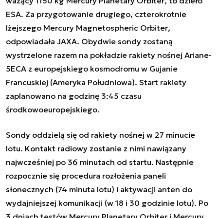
ważący 1150 kg
Mercury Planetary Orbiter
, to dzieło
ESA. Za przygotowanie drugiego, czterokrotnie
lżejszego
Mercury Magnetospheric Orbiter
,
odpowiadała JAXA. Obydwie sondy zostaną
wystrzelone razem na pokładzie rakiety nośnej Ariane-
5ECA z europejskiego kosmodromu w Gujanie
Francuskiej (Ameryka Południowa). Start rakiety
zaplanowano na godzinę 3:45 czasu
środkowoeuropejskiego.
Sondy oddzielą się od rakiety nośnej w 27 minucie
lotu. Kontakt radiowy zostanie z nimi nawiązany
najwcześniej po 36 minutach od startu. Następnie
rozpocznie się procedura rozłożenia paneli
słonecznych (
74 minuta lotu) i aktywacji anten do
wydajniejszej komunikacji (w 18 i 30 godzinie lotu). Po
3 dniach testów
Mercury Planetary Orbiter
i
Mercury