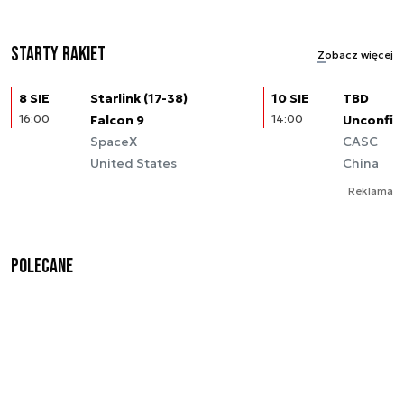
Starty rakiet
Zobacz więcej
8 SIE
Starlink (17-38)
10 SIE
TBD
16:00
Falcon 9
14:00
Unconfir
SpaceX
CASC
United States
China
Reklama
Polecane