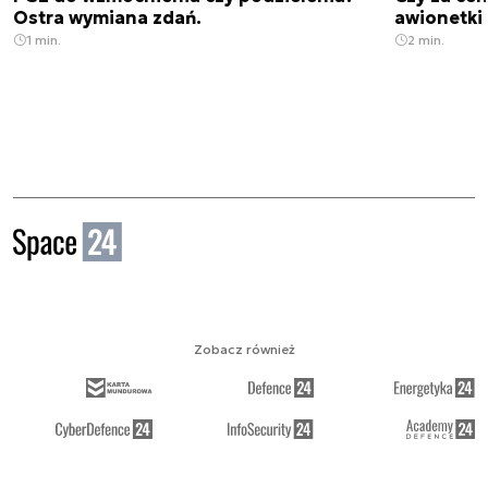
Ostra wymiana zdań.
awionetki 
1 min.
2 min.
Zobacz również