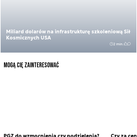
Miliard dolarów na infrastrukturę szkoleniową Sił
Kosmicznych USA
2 min.
Mogą Cię zainteresować
PGZ do wzmocnienia czy podzielenia?
Czy za cen