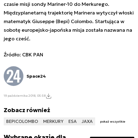
czasie misji sondy Mariner-10 do Merkurego.
Międzyplanetarną trajektorię Marinera wytyczył włoski
matematyk Giuseppe (Bepi) Colombo. Startująca w
sobotę europejsko-japońska misja została nazwana na
jego cześć.
Źródło: CBK PAN
Space24
19 października 2018, 05:58
Zobacz również
BEPICOLOMBO
MERKURY
ESA
JAXA
pokaż wszystkie
Wybrane okazje dla