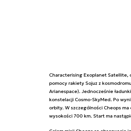
Characterising Exoplanet Satellite,
pomocy rakiety Sojuz z kosmodromu 
Arianespace). Jednocześnie ładunki
konstelacji Cosmo-SkyMed. Po wynies
orbity. W szczególności Cheops ma o
wysokości 700 km. Start ma nastąpić
Celem misji Cheops są obserwacje j