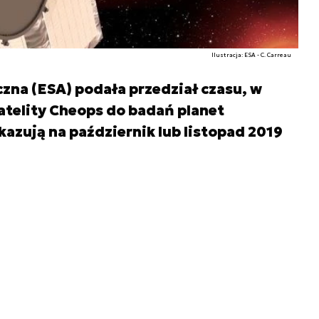
Ilustracja: ESA - C. Carreau
zna (ESA) podała przedział czasu, w
atelity Cheops do badań planet
azują na październik lub listopad 2019