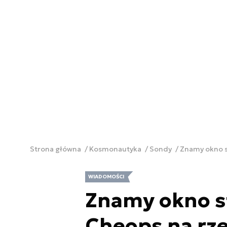
Strona główna
Kosmonautyka
Sondy
Znamy okno s
WIADOMOŚCI
Znamy okno st
Cheops na rz