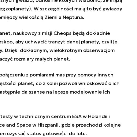
egzoplanety). W szczególności mają to być gwiazdy
omiędzy wielkością Ziemi a Neptuna.
anet, naukowcy z misji Cheops będą dokładnie
eskop, aby uchwycić tranzyt danej planety, czyli jej
zdy. Dzięki dokładnym, wielokrotnym obserwacjom
aczyć rozmiary małych planet.
połączeniu z pomiarami mas przy pomocy innych
ęstości planet, co z kolei pozwoli wnioskować o ich
następnie da szanse na lepsze modelowanie ich
testy w technicznym centrum ESA w Holandii i
ce and Space w Hiszpanii, gdzie przechodzi kolejne
en uzyskać status gotowości do lotu.