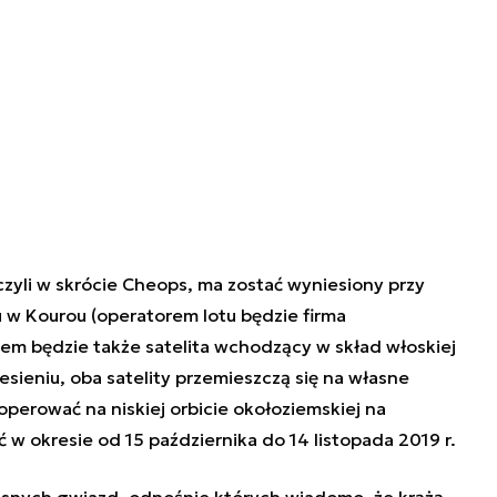
 czyli w skrócie Cheops, ma zostać wyniesiony przy
w Kourou (operatorem lotu będzie firma
em będzie także satelita wchodzący w skład włoskiej
ieniu, oba satelity przemieszczą się na własne
perować na niskiej orbicie okołoziemskiej na
 w okresie od 15 października do 14 listopada 2019 r.
asnych gwiazd, odnośnie których wiadomo, że krążą