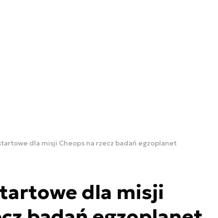
tartowe dla misji Cheops na rzecz badań egzoplanet
artowe dla misji
ecz badań egzoplanet