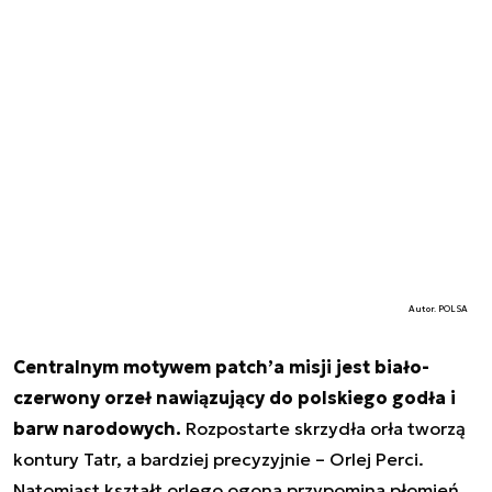
Autor. POLSA
Centralnym motywem patch’a misji jest biało-
czerwony orzeł nawiązujący do polskiego godła i
barw narodowych.
Rozpostarte skrzydła orła tworzą
kontury Tatr, a bardziej precyzyjnie – Orlej Perci.
Natomiast kształt orlego ogona przypomina płomień.