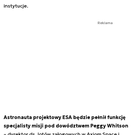
instytucje.
Reklama
Astronauta projektowy ESA będzie pełnił funkcję
specjalisty misji pod dowództwem Peggy Whitson
– dyrektor ds. lotów załogowych w Axiom Space i