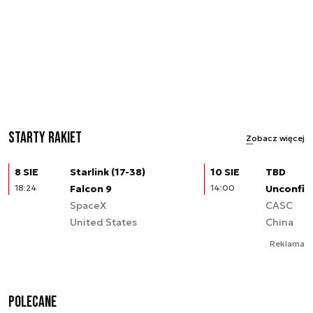
Starty rakiet
Zobacz więcej
8 SIE
Starlink (17-38)
10 SIE
TBD
18:24
Falcon 9
14:00
Unconfir
SpaceX
CASC
United States
China
Reklama
Polecane