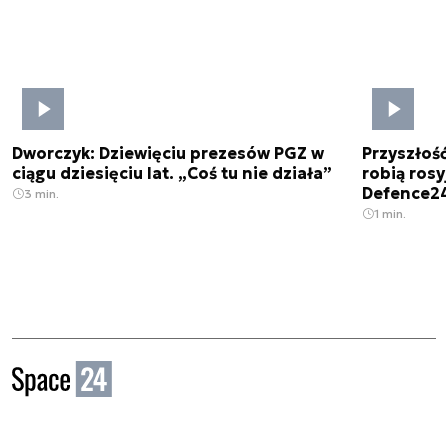
Dworczyk: Dziewięciu prezesów PGZ w
Przyszłoś
ciągu dziesięciu lat. „Coś tu nie działa”
robią rosyj
Defence2
3 min.
1 min.