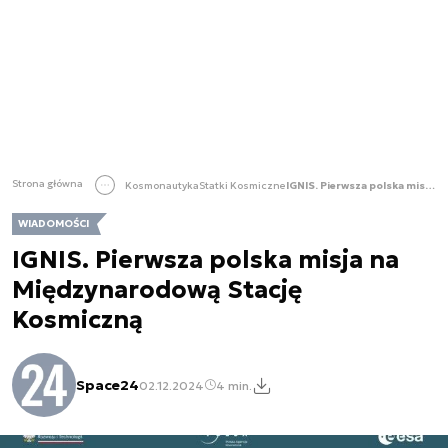
Strona główna
Kosmonautyka
Statki Kosmiczne
IGNIS. Pierwsza polska misja na Międzynarodową Stację Kosmiczną
WIADOMOŚCI
IGNIS. Pierwsza polska misja na
Międzynarodową Stację
Kosmiczną
Space24
02.12.2024
4 min.