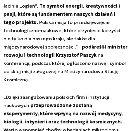
łacinie „ogień”.
To symbol energii, kreatywności i
pasji, które są fundamentem naszych działań i
tego projektu.
Polska misja to przedsięwzięcie
technologiczno-naukowe, które przyniesie korzyści
nie tylko dla naszego kraju, ale także dla
międzynarodowej społeczności.” -
podkreślił minister
rozwoju i technologii Krzysztof Paszyk
na
konferencji, podczas której ogłoszono nazwę i symbol
polskiej misji załogowej na Międzynarodową Stację
Kosmiczną.
„Dzięki zaangażowaniu polskich firm i instytucji
naukowych
przeprowadzone zostaną
eksperymenty, które wpłyną na rozwój medycyny,
biologii, inżynierii oraz technologii kosmicznych.
Warto wspomnieć choćby o badaniach mikrobiomu