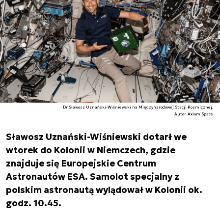
Dr Sławosz Uznański-Wiśniewski na Międzynarodowej Stacji Kosmicznej.
Autor. Axiom Space
Sławosz Uznański-Wiśniewski dotarł we
wtorek do Kolonii w Niemczech, gdzie
znajduje się Europejskie Centrum
Astronautów ESA. Samolot specjalny z
polskim astronautą wylądował w Kolonii ok.
godz. 10.45.