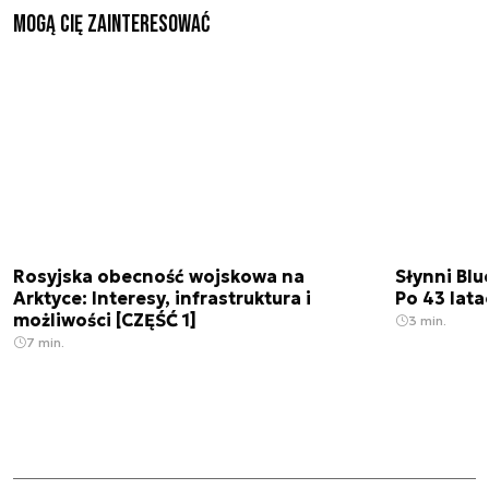
Mogą Cię zainteresować
Rosyjska obecność wojskowa na
Słynni Blu
Arktyce: Interesy, infrastruktura i
Po 43 lata
możliwości [CZĘŚĆ 1]
3 min.
7 min.