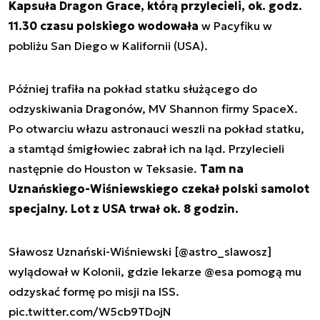
Kapsuła Dragon Grace, którą przylecieli, ok. godz.
11.30 czasu polskiego wodowała
w Pacyfiku w
pobliżu San Diego w Kalifornii (USA).
Później trafiła na pokład statku służącego do
odzyskiwania Dragonów, MV Shannon firmy SpaceX.
Po otwarciu włazu astronauci weszli na pokład statku,
a stamtąd śmigłowiec zabrał ich na ląd. Przylecieli
następnie do Houston w Teksasie.
Tam na
Uznańskiego-Wiśniewskiego czekał polski samolot
specjalny. Lot z USA trwał ok. 8 godzin.
Sławosz Uznański-Wiśniewski [
@astro_slawosz
]
wylądował w Kolonii, gdzie lekarze
@esa
pomogą mu
odzyskać formę po misji na ISS.
pic.twitter.com/W5cb9TDojN