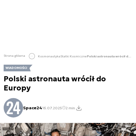
Strona główna
Kosmonautyka
Statki Kosmiczne
Polski astronauta wrócił do Europy
WIADOMOŚCI
Polski astronauta wrócił do
Europy
Space24
16.07.2025
2 min.