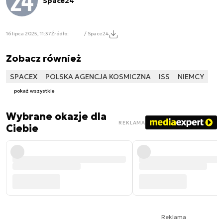
Space24
16 lipca 2025, 11:37
Źródło:
/ Space24
Zobacz również
SPACEX
POLSKA AGENCJA KOSMICZNA
ISS
NIEMCY
pokaż wszystkie
Wybrane okazje dla
REKLAMA
Ciebie
Reklama