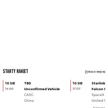
Starty rakiet
Zobacz więcej
10 SIE
TBD
10 SIE
Starlink (
14:00
Unconfirmed Vehicle
17:07
Falcon 9
CASC
SpaceX
China
United St
Reklama