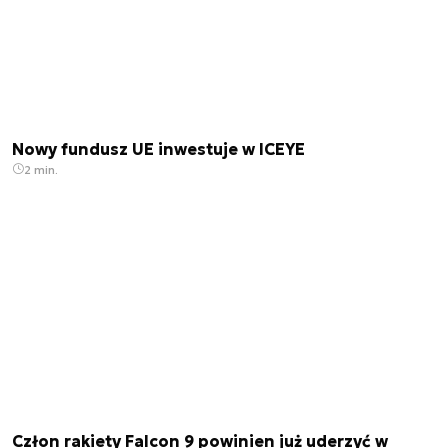
Nowy fundusz UE inwestuje w ICEYE
2 min.
Człon rakiety Falcon 9 powinien już uderzyć w