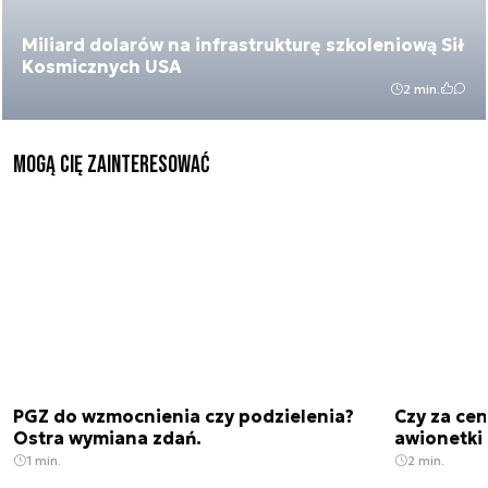
Miliard dolarów na infrastrukturę szkoleniową Sił
Kosmicznych USA
2 min.
Mogą Cię zainteresować
PGZ do wzmocnienia czy podzielenia?
Czy za cen
Ostra wymiana zdań.
awionetki 
1 min.
2 min.