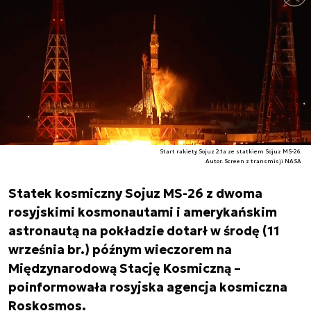
Start rakiety Sojuz 2.1a ze statkiem Sojuz MS-26.
Autor. Screen z transmisji NASA
Statek kosmiczny Sojuz MS-26 z dwoma
rosyjskimi kosmonautami i amerykańskim
astronautą na pokładzie dotarł w środę (11
września br.) późnym wieczorem na
Międzynarodową Stację Kosmiczną –
poinformowała rosyjska agencja kosmiczna
Roskosmos.