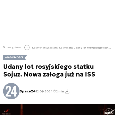
Strona główna
Kosmonautyka
Statki Kosmiczne
Udany lot rosyjskiego statku Sojuz. Nowa załoga już na ISS
WIADOMOŚCI
Udany lot rosyjskiego statku
Sojuz. Nowa załoga już na ISS
Space24
12.09.2024
2 min.