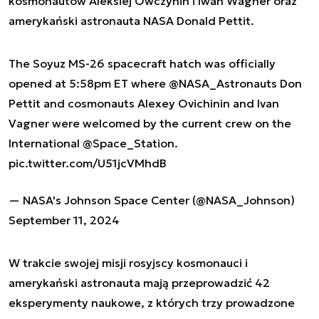
kosmonautów Aleksiej Owczynin i Iwan Wagner oraz
amerykański astronauta NASA Donald Pettit.
The Soyuz MS-26 spacecraft hatch was officially
opened at 5:58pm ET where
@NASA_Astronauts
Don
Pettit and cosmonauts Alexey Ovichinin and Ivan
Vagner were welcomed by the current crew on the
International
@Space_Station
.
pic.twitter.com/U51jcVMhdB
— NASA's Johnson Space Center (@NASA_Johnson)
September 11, 2024
W trakcie swojej misji rosyjscy kosmonauci i
amerykański astronauta mają przeprowadzić 42
eksperymenty naukowe, z których trzy prowadzone