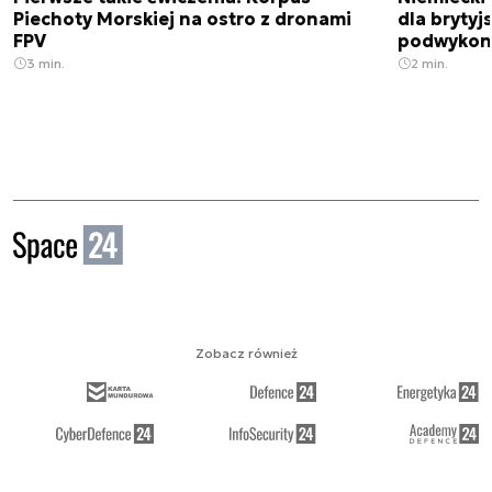
Piechoty Morskiej na ostro z dronami
dla brytyjs
FPV
podwykon
3 min.
2 min.
Zobacz również