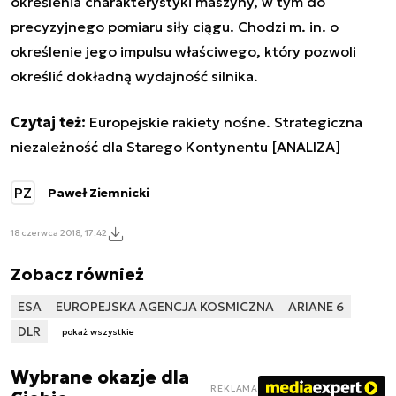
określenia charakterystyki maszyny, w tym do
precyzyjnego pomiaru siły ciągu. Chodzi m. in. o
określenie jego impulsu właściwego, który pozwoli
określić dokładną wydajność silnika.
Czytaj też:
Europejskie rakiety nośne. Strategiczna
niezależność dla Starego Kontynentu [ANALIZA]
PZ
Paweł Ziemnicki
18 czerwca 2018, 17:42
Zobacz również
ESA
EUROPEJSKA AGENCJA KOSMICZNA
ARIANE 6
DLR
pokaż wszystkie
Wybrane okazje dla
REKLAMA