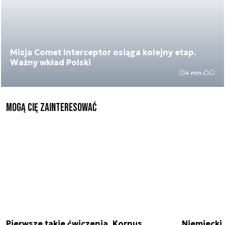
Misja Comet Interceptor osiąga kolejny etap.
Ważny wkład Polski
4 min.
Mogą Cię zainteresować
Pierwsze takie ćwiczenia. Korpus
Niemiecki 