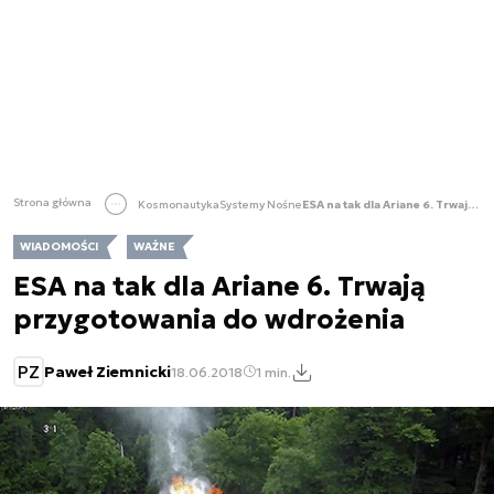
Strona główna
Kosmonautyka
Systemy Nośne
ESA na tak dla Ariane 6. Trwają przygotowania do wdrożenia
WIADOMOŚCI
WAŻNE
ESA na tak dla Ariane 6. Trwają
przygotowania do wdrożenia
PZ
Paweł Ziemnicki
18.06.2018
1 min.