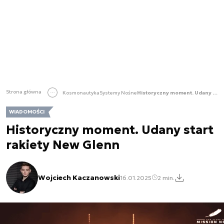
Strona główna
Kosmonautyka
Systemy Nośne
Historyczny moment. Udany start rakiety New Glenn
WIADOMOŚCI
Historyczny moment. Udany start
rakiety New Glenn
Wojciech Kaczanowski
16.01.2025
2 min.