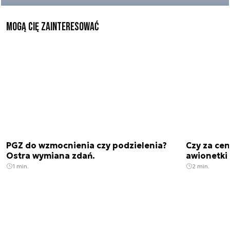
Mogą Cię zainteresować
PGZ do wzmocnienia czy podzielenia?
Czy za cen
Ostra wymiana zdań.
awionetki 
1 min.
2 min.