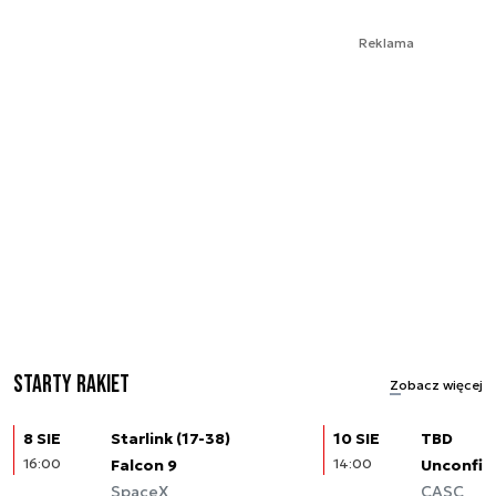
Reklama
Starty rakiet
Zobacz więcej
8 SIE
Starlink (17-38)
10 SIE
TBD
16:00
Falcon 9
14:00
Unconfir
SpaceX
CASC