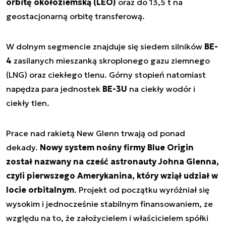
orbitę okołoziemską (LEO)
oraz do 13,5 t na
geostacjonarną orbitę transferową.
W dolnym segmencie znajduje się siedem silników
BE-
4
zasilanych mieszanką skroplonego gazu ziemnego
(LNG) oraz ciekłego tlenu. Górny stopień natomiast
napędza para jednostek
BE-3U
na ciekły wodór i
ciekły tlen.
Prace nad rakietą New Glenn trwają od ponad
dekady.
Nowy system nośny firmy Blue Origin
został nazwany na cześć astronauty Johna Glenna,
czyli pierwszego Amerykanina, który wziął udział w
locie orbitalnym
. Projekt od początku wyróżniał się
wysokim i jednocześnie stabilnym finansowaniem, ze
względu na to, że założycielem i właścicielem spółki