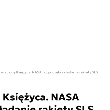
 w stronę Księżyca. NASA rozpoczęła składanie rakiety SLS
 Księżyca. NASA
ładanie rakiety SLS