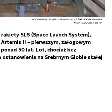
Inżynierowie rozpoczęli składanie rakiety SLS od złożenia boosterów.
Autor. NASA/Glenn Benson
rakiety SLS (Space Launch System),
i Artemis II – pierwszym, załogowym
ponad 50 lat. Lot, chociaż bez
o ustanowienia na Srebrnym Globie stałej