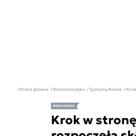
Strona główna
Kosmonautyka
Systemy Nośne
Krok
WIADOMOŚCI
Krok w stronę
rozpoczęła sk