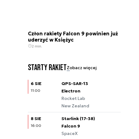
Człon rakiety Falcon 9 powinien już
uderzyć w Księżyc
2 min.
Starty rakiet
Zobacz więcej
6 SIE
QPS-SAR-13
11:00
Electron
Rocket Lab
New Zealand
8 SIE
Starlink (17-38)
16:00
Falcon 9
SpaceX