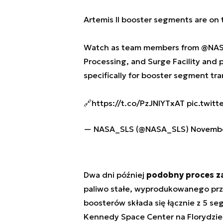
Artemis II booster segments are on
Watch as team members from
@NAS
Processing, and Surge Facility and 
specifically for booster segment tra
🔗
https://t.co/PzJNIYTxAT
pic.twit
— NASA_SLS (@NASA_SLS)
Novembe
Dwa dni później
podobny proces z
paliwo stałe, wyprodukowanego prz
boosterów składa się łącznie z 5 s
Kennedy Space Center na Florydzie 