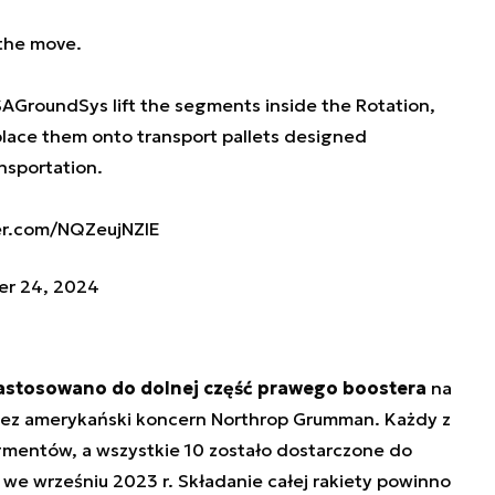
 the move.
AGroundSys
lift the segments inside the Rotation,
place them onto transport pallets designed
nsportation.
ter.com/NQZeujNZIE
r 24, 2024
astosowano do dolnej część prawego boostera
na
ez amerykański koncern Northrop Grumman. Każdy z
egmentów, a wszystkie 10 zostało dostarczone do
we wrześniu 2023 r. Składanie całej rakiety powinno