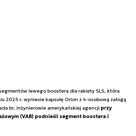
 segmentów lewego boostera dla rakiety SLS, która
u 2025 r. wyniesie kapsułę Orion z 4-osobową załogą
ada br. inżynierowie amerykańskiej agencji
przy
żowym (VAB) podnieśli segment boostera i