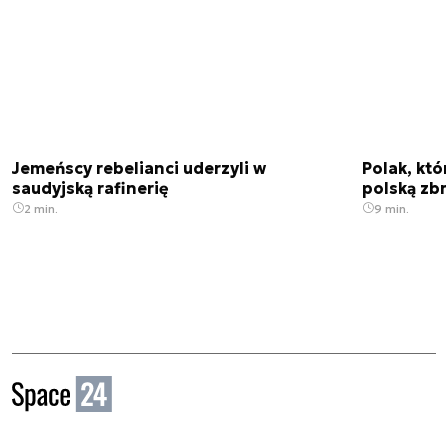
Jemeńscy rebelianci uderzyli w
Polak, któ
saudyjską rafinerię
polską zbr
2 min.
9 min.