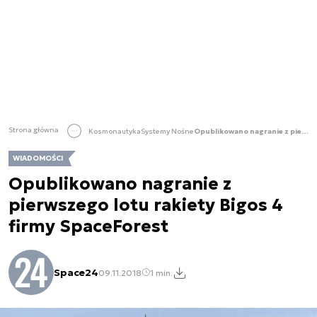
Strona główna
Kosmonautyka
Systemy Nośne
Opublikowano nagranie z pierwszego lotu rakiety Bigos 4 firmy SpaceForest
WIADOMOŚCI
Opublikowano nagranie z
pierwszego lotu rakiety Bigos 4
firmy SpaceForest
Space24
09.11.2018
1 min.