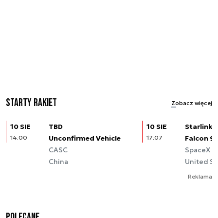
Starty rakiet
Zobacz więcej
10 SIE
TBD
10 SIE
Starlink (
14:00
Unconfirmed Vehicle
17:07
Falcon 9
CASC
SpaceX
China
United St
Reklama
Polecane