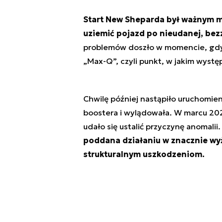
Start New Sheparda był ważnym m
uziemić pojazd po nieudanej, bez
problemów doszło w momencie, gdy 
„Max-Q”, czyli punkt, w jakim wyst
Chwilę później nastąpiło uruchomien
boostera i wylądowała. W marcu 2023
udało się ustalić przyczynę anomalii
poddana działaniu w znacznie wy
strukturalnym uszkodzeniom.