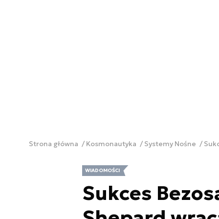
Strona główna
Kosmonautyka
Systemy Nośne
Sukc
WIADOMOŚCI
Sukces Bezos
Shepard wrac