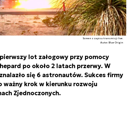
Screen z zapisu transmisji live.
Autor. Blue Origin
 pierwszy lot załogowy przy pomocy
Shepard po około 2 latach przerwy. W
 znalazło się 6 astronautów. Sukces firmy
to ważny krok w kierunku rozwoju
nach Zjednoczonych.