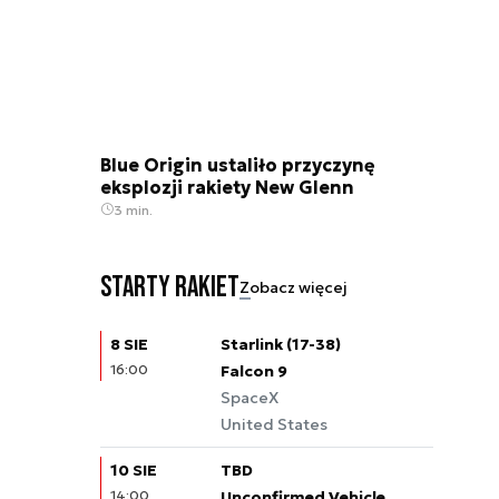
Blue Origin ustaliło przyczynę
eksplozji rakiety New Glenn
3 min.
Starty rakiet
Zobacz więcej
8 SIE
Starlink (17-38)
16:00
Falcon 9
SpaceX
United States
10 SIE
TBD
14:00
Unconfirmed Vehicle