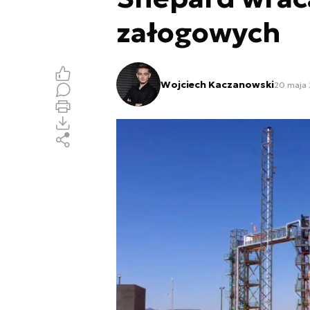
załogowych
Wojciech Kaczanowski
20 maja 