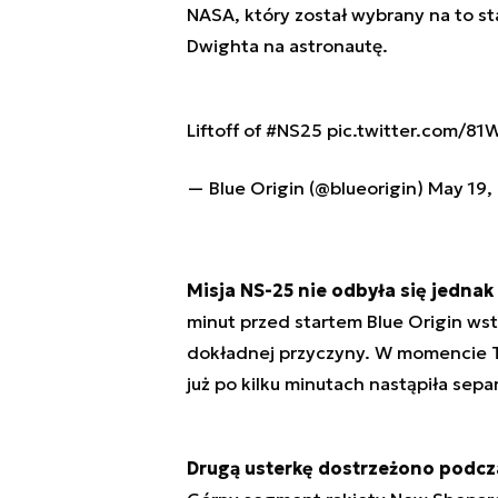
NASA, który został wybrany na to s
Dwighta na astronautę.
Liftoff of
#NS25
pic.twitter.com/81
— Blue Origin (@blueorigin)
May 19,
Misja NS-25 nie odbyła się jedna
minut przed startem Blue Origin wst
dokładnej przyczyny. W momencie T
już po kilku minutach nastąpiła separ
Drugą usterkę dostrzeżono podcz