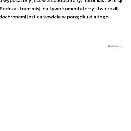
 wyposażony jest w 3 spadochrony, natomiast w misji
 Podczas transmisji na żywo komentatorzy stwierdzili
ochronami jest całkowicie w porządku dla tego
Reklama