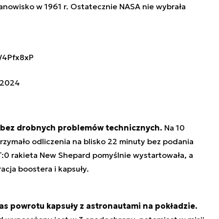
tanowisko w 1961 r. Ostatecznie NASA nie wybrała
W4Pfx8xP
 2024
k bez drobnych problemów technicznych.
Na 10
rzymało odliczenia na blisko 22 minuty bez podania
:0 rakieta New Shepard pomyślnie wystartowała, a
acja boostera i kapsuły.
as powrotu kapsuły z astronautami na pokładzie.