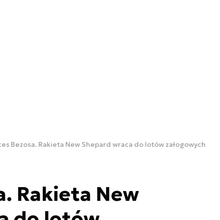
es Bezosa. Rakieta New Shepard wraca do lotów załogowych
a. Rakieta New
a do lotów