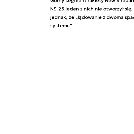
Górny segment rakiety New Shepard
NS-25 jeden z nich nie otworzył się.
jednak, że „
lądowanie z dwoma spad
systemu
”.