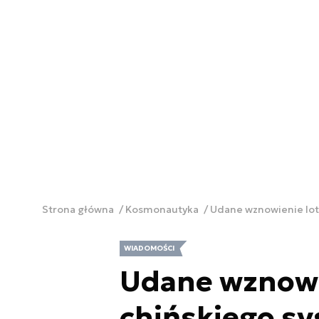
Strona główna
Kosmonautyka
Udane wznowienie lo
WIADOMOŚCI
Udane wznowi
chińskiego s