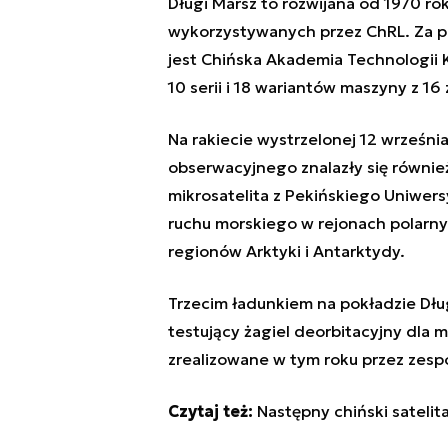
Długi Marsz to rozwijana od 1970 ro
wykorzystywanych przez ChRL. Za p
jest Chińska Akademia Technologii 
10 serii i 18 wariantów maszyny z 16
Na rakiecie wystrzelonej 12 wrześni
obserwacyjnego znalazły się również
mikrosatelita z Pekińskiego Uniwer
ruchu morskiego w rejonach polarn
regionów Arktyki i Antarktydy.
Trzecim ładunkiem na pokładzie Dług
testujący żagiel deorbitacyjny dla
zrealizowane w tym roku przez zespó
Czytaj też:
Następny chiński satelit