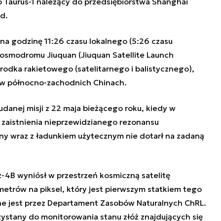
o Taurus-1 należący do przedsiębiorstwa Shanghai
d.
na godzinę 11:26 czasu lokalnego (5:26 czasu
 kosmodromu Jiuquan (Jiuquan Satellite Launch
rodka rakietowego (satelitarnego i balistycznego),
i w północno-zachodnich Chinach.
eudanej misji z 22 maja bieżącego roku, kiedy w
zaistnienia nieprzewidzianego rezonansu
yny wraz z ładunkiem użytecznym nie dotarł na zadaną
-4B wyniósł w przestrzeń kosmiczną satelitę
etrów na piksel, który jest pierwszym statkiem tego
ne jest przez Departament Zasobów Naturalnych ChRL.
zystany do monitorowania stanu złóż znajdujących się