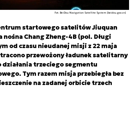
Fot. BeiDou Navigation Satellite System [beidou.gov.cn]
centrum startowego satelitów Jiuquan
a nośna Chang Zheng-4B (pol. Długi
ym od czasu nieudanej misji z 22 maja
utracono przewożony ładunek satelitarny
 działania trzeciego segmentu
owego. Tym razem misja przebiegła bez
eszczenie na zadanej orbicie trzech