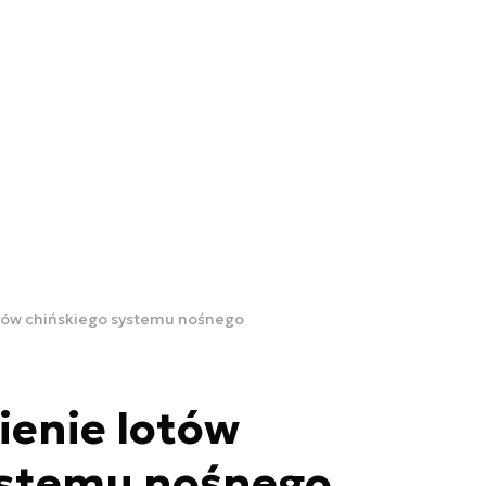
tów chińskiego systemu nośnego
enie lotów
ystemu nośnego