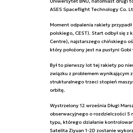
Uniwersytet BNU, natomiast drugi t
ASES Spaceflight Technology Co. Lt
Moment odpalenia rakiety przypadł 
polskiego, CEST). Start odbył się z
Centre), najstarszego chińskiego oś
który położony jest na pustyni Gob
Był to pierwszy lot tej rakiety po ni
związku z problemem wynikającym z 
strukturalnego trzeci stopień masz
orbitę.
Wystrzelony 12 września Długi Marsz
obserwacyjnego o rozdzielczości 5 m
typu, którego działanie kontrolowa
Satelita Ziyuan 1-2D zostanie wykor