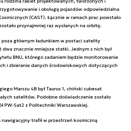
ku rodzina rakiet projektowanych, tworzonych i
rzygotowywanie i obsługę pojazdów odpowiedzialna
Kosmicznych (CAST). Łącznie w ramach prac powstało
 zostało przynajmniej raz wysłanych na orbitę.
a poza głównym ładunkiem w postaci satelity
 dwa znacznie mniejsze statki. Jednym z nich był
sytetu BNU, którego zadaniem będzie monitorowanie
ych i zbieranie danych środowiskowych dotyczących
iego Marszu 4B był Taurus 1, chiński cubesat
 małych satelitów. Podobne doświadczenie zostało
ł PW-Sat2 z Politechniki Warszawskiej.
a nawigacyjny trafił w przestrzeń kosmiczną