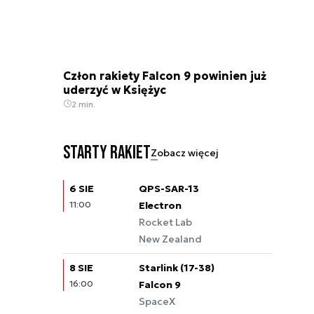
Człon rakiety Falcon 9 powinien już
uderzyć w Księżyc
2 min.
Starty rakiet
Zobacz więcej
6 SIE
QPS-SAR-13
11:00
Electron
Rocket Lab
New Zealand
8 SIE
Starlink (17-38)
16:00
Falcon 9
SpaceX