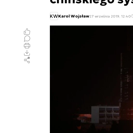
KW
Karol Wojsław
27 września 2019, 12:40