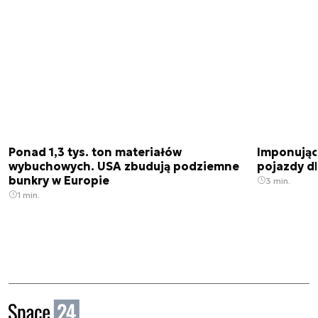
Ponad 1,3 tys. ton materiałów
Imponujące
wybuchowych. USA zbudują podziemne
pojazdy dl
bunkry w Europie
3 min.
1 min.