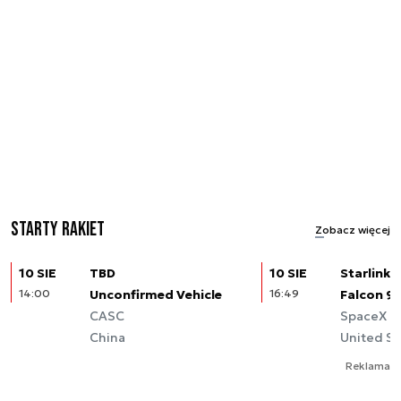
Starty rakiet
Zobacz więcej
10 SIE
TBD
10 SIE
Starlink (
14:00
Unconfirmed Vehicle
16:49
Falcon 9
CASC
SpaceX
China
United St
Reklama