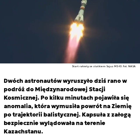
Start rakiety ze statkiem Sojuz MS-10. Fot. NASA
Dwóch astronautów wyruszyło dziś rano w
podróż do Międzynarodowej Stacji
Kosmicznej. Po kilku minutach pojawiła się
anomalia, która wymusiła powrót na Ziemię
po trajektorii balistycznej. Kapsuła z załogą
bezpiecznie wylądowała na terenie
Kazachstanu.