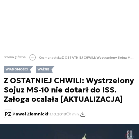
Strona główna
Kosmonautyka
Z OSTATNIEJ CHWILI: Wystrzelony Sojuz MS-10 nie dotarł do ISS. Załoga ocalała [AKTUALIZACJA]
WIADOMOŚCI
WAŻNE
Z OSTATNIEJ CHWILI: Wystrzelony
Sojuz MS-10 nie dotarł do ISS.
Załoga ocalała [AKTUALIZACJA]
PZ
Paweł Ziemnicki
11.10.2018
1 min.