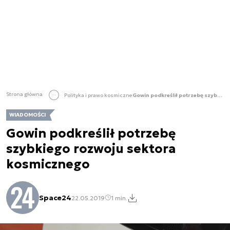
Strona główna
Polityka i prawo kosmiczne
Gowin podkreślił potrzebę szybkiego rozwoju sektora kosmicznego
WIADOMOŚCI
Gowin podkreślił potrzebę
szybkiego rozwoju sektora
kosmicznego
Space24
22.05.2019
1 min.