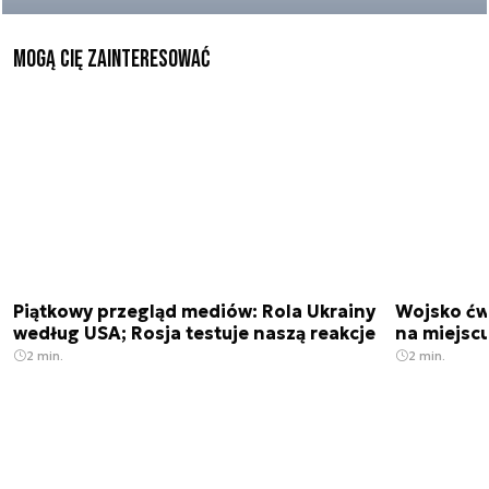
Mogą Cię zainteresować
Piątkowy przegląd mediów: Rola Ukrainy
Wojsko ćwi
według USA; Rosja testuje naszą reakcje
na miejsc
2 min.
2 min.