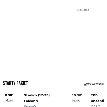
Reklama
Starty rakiet
Zobacz więcej
8 SIE
Starlink (17-38)
10 SIE
TBD
16:00
Falcon 9
14:00
Unconfir
SpaceX
CASC