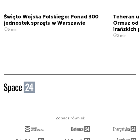
Święto Wojska Polskiego: Ponad 300
Teheran uz
jednostek sprzętu w Warszawie
Ormuz od 
irańskich
3 min.
2 min.
Zobacz również