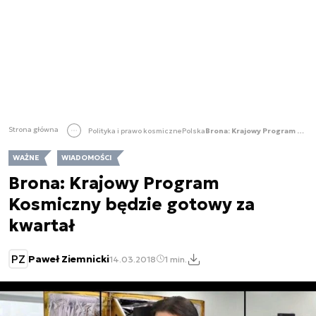
Strona główna
Polityka i prawo kosmiczne
Polska
Brona: Krajowy Program Kosmiczny będzie gotowy za kwartał
WAŻNE
WIADOMOŚCI
Brona: Krajowy Program
Kosmiczny będzie gotowy za
kwartał
PZ
Paweł Ziemnicki
14.03.2018
1 min.