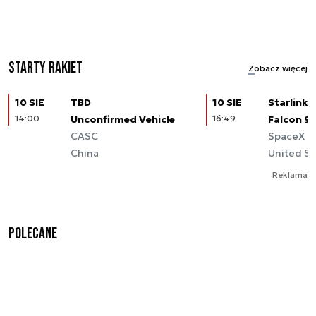
Starty rakiet
Zobacz więcej
10 SIE
TBD
10 SIE
Starlink (
14:00
Unconfirmed Vehicle
16:49
Falcon 9
CASC
SpaceX
China
United St
Reklama
Polecane