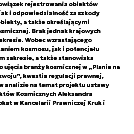
owiązek rejestrowania obiektów
ak i odpowiedzialność za szkody
iekty, a także określającymi
osmicznej. Brak jednak krajowych
zakresie. Wobec wzrastającego
aniem kosmosu, jak i potencjału
 zakresie, a także stanowiska
 ujęcia branży kosmicznej w „Planie na
woju”, kwestia regulacji prawnej,
 w analizie na temat projektu ustawy
ektów Kosmicznych Aleksandra
at w Kancelarii Prawniczej Kruk i