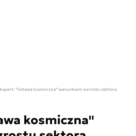
kspert: "Ustawa kosmiczna" warunkiem wzrostu sektora
tawa kosmiczna"
rostu sektora