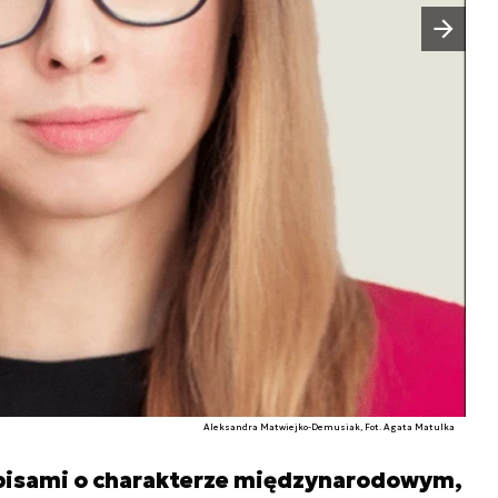
Następny slajd
Aleksandra Matwiejko-Demusiak, Fot. Agata Matulka
episami o charakterze międzynarodowym,