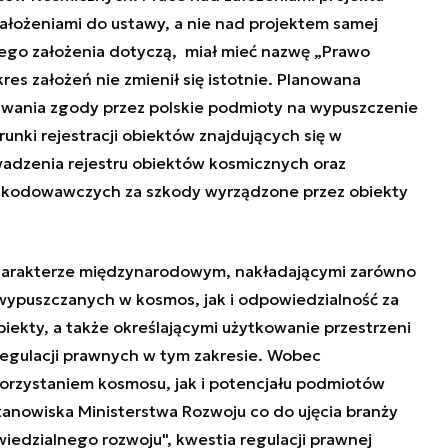
założeniami do ustawy, a nie nad projektem samej
rego założenia dotyczą, miał mieć nazwę „Prawo
s założeń nie zmienił się istotnie. Planowana
iwania zgody przez polskie podmioty na wypuszczenie
unki rejestracji obiektów znajdujących się w
wadzenia rejestru obiektów kosmicznych oraz
zkodowawczych za szkody wyrządzone przez obiekty
 charakterze międzynarodowym, nakładającymi zarówno
wypuszczanych w kosmos, jak i odpowiedzialność za
ekty, a także określającymi użytkowanie przestrzeni
regulacji prawnych w tym zakresie. Wobec
orzystaniem kosmosu, jak i potencjału podmiotów
tanowiska Ministerstwa Rozwoju co do ujęcia branży
iedzialnego rozwoju", kwestia regulacji prawnej