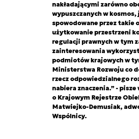
nakładającymi zarówno ob
wypuszczanych w kosmos, j
spowodowane przez takie ob
użytkowanie przestrzeni k
regulacji prawnych w tym 
zainteresowania wykorzyst
podmiotów krajowych w tym
Ministerstwa Rozwoju co do
rzecz odpowiedzialnego roz
nabiera znaczenia.” - pisze
o Krajowym Rejestrze Obi
Matwiejko-Demusiak, adwok
Wspólnicy.