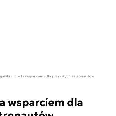
ijawki z Opola wsparciem dla przyszłych astronautów
la wsparciem dla
stronautów