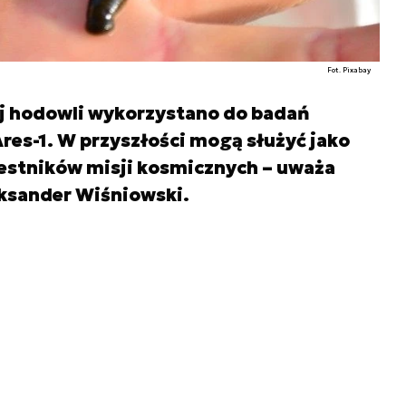
Fot. Pixabay
iej hodowli wykorzystano do badań
res-1. W przyszłości mogą służyć jako
estników misji kosmicznych – uważa
ksander Wiśniowski.