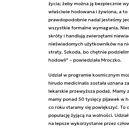
życia; żeby można ją bezpiecznie wy
właściwie hodowana i żywiona, a to 
prawdopodobnie nadal jesteśmy jedy
wszystkie formalne wymagania. Niest
skróty i handlują zwierzętami niew
nieświadomych użytkowników na nie
straty. Szkoda, bo chętnie podzieli
hodowli" – powiedziała Mroczko.
Udział w programie kosmicznym moż
hirudo medicinalis została uznana z
lekarskie przewyższa podaż. Mamy z
mamy ponad 50 tysięcy pijawek w ho
co roku staramy się powiększyć. To c
populację żyjącą na wolności. Udzia
na lepsze wykorzystanie przez czło