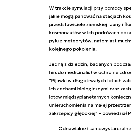
W trakcie symulacji przy pomocy spe
jakie mogą panować na stacjach kosm
przedstawiciele ziemskiej fauny i fl
kosmonautów w ich podróżach poza Zi
pyłu z meteorytów, natomiast muchy
kolejnego pokolenia.
Jedną z dziedzin, badanych podczas 
hirudo medicinalis) w ochronie zdro
"Pijawki w długotrwałych lotach za
ich cechami biologicznymi oraz za
lotów międzyplanetarnych konieczn
unieruchomienia na małej przestrze
zakrzepicy głębokiej" – powiedział
Odnawialne i samowystarczalne ź