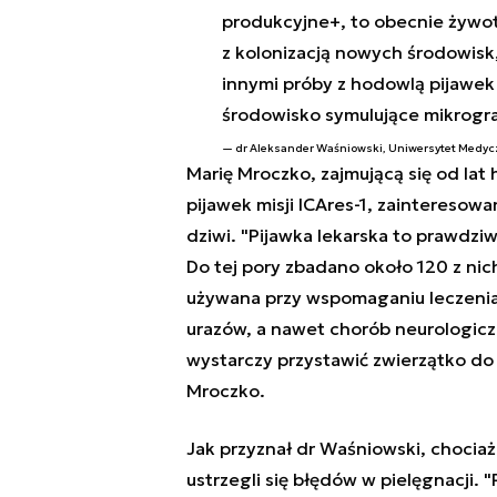
produkcyjne+, to obecnie żywo
z kolonizacją nowych środowis
innymi próby z hodowlą pijawek
środowisko symulujące mikrograw
dr Aleksander Waśniowski, Uniwersytet Medyc
Marię Mroczko, zajmującą się od lat
pijawek misji ICAres-1, zainteresow
dziwi. "Pijawka lekarska to prawdz
Do tej pory zbadano około 120 z nic
używana przy wspomaganiu leczenia
urazów, a nawet chorób neurologiczn
wystarczy przystawić zwierzątko do 
Mroczko.
Jak przyznał dr Waśniowski, chociaż
ustrzegli się błędów w pielęgnacji. 