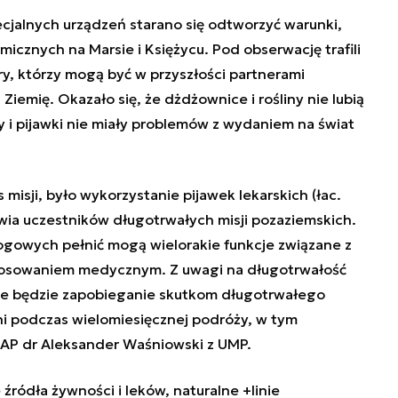
cjalnych urządzeń starano się odtworzyć warunki,
icznych na Marsie i Księżycu. Pod obserwację trafili
ory, którzy mogą być w przyszłości partnerami
emię. Okazało się, że dżdżownice i rośliny nie lubią
 i pijawki nie miały problemów z wydaniem na świat
misji, było wykorzystanie pijawek lekarskich (łac.
wia uczestników długotrwałych misji pozaziemskich.
łogowych pełnić mogą wielorakie funkcje związane z
stosowaniem medycznym. Z uwagi na długotrwałość
e będzie zapobieganie skutkom długotrwałego
ni podczas wielomiesięcznej podróży, w tym
 PAP dr Aleksander Waśniowski z UMP.
ródła żywności i leków, naturalne +linie