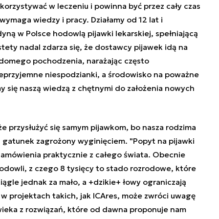
korzystywać w leczeniu i powinna być przez cały czas
wymaga wiedzy i pracy. Działamy od 12 lat i
ną w Polsce hodowlą pijawki lekarskiej, spełniającą
ety nadal zdarza się, że dostawcy pijawek idą na
iadomego pochodzenia, narażając często
przyjemne niespodzianki, a środowisko na poważne
my się naszą wiedzą z chętnymi do założenia nowych
e przysłużyć się samym pijawkom, bo nasza rodzima
a gatunek zagrożony wyginięciem. "Popyt na pijawki
amówienia praktycznie z całego świata. Obecnie
dowli, z czego 8 tysięcy to stado rozrodowe, które
iągle jednak za mało, a +dzikie+ łowy ograniczają
ł w projektach takich, jak ICAres, może zwróci uwagę
wieka z rozwiązań, które od dawna proponuje nam