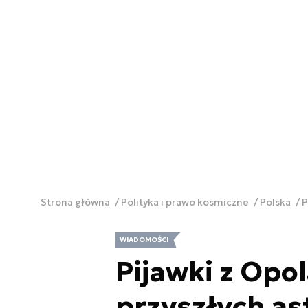
Strona główna
Polityka i prawo kosmiczne
Polska
P
WIADOMOŚCI
Pijawki z Opo
przyszłych a