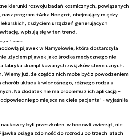
tne kierunki rozwoju badań kosmicznych, powiązanych
k, nasz program +Arka Noego+, obejmujący między
 lekarskich, z użyciem urządzeń generujących
itację, wpisują się w ten trend.
zny w Poznaniu
 hodowlą pijawek w Namysłowie, która dostarczyła
anie użyciem pijawek jako środka medycznego nie
iwa fabryka skomplikowanych związków chemicznych.
h. Wiemy już, że część z nich może być z powodzeniem
 chorób układu krwionośnego, różnego rodzaju
ych. Na dodatek nie ma problemu z ich aplikacją –
odpowiedniego miejsca na ciele pacjenta" - wyjaśniła
 naukowcy byli przeszkoleni w hodowli zwierząt, nie
"Pijawka osiąga zdolność do rozrodu po trzech latach