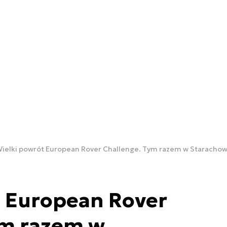
ielki powrót European Rover Challenge. Tym razem w Staracho
t European Rover
ym razem w