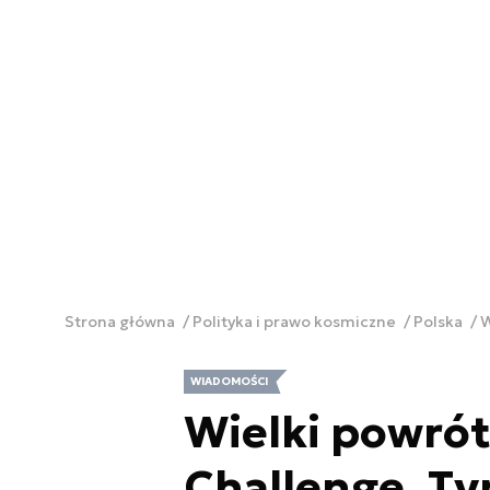
Strona główna
Polityka i prawo kosmiczne
Polska
W
WIADOMOŚCI
Wielki powró
Challenge. T