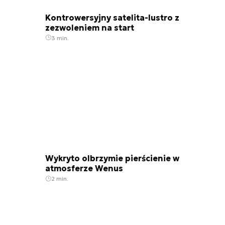
Kontrowersyjny satelita-lustro z
zezwoleniem na start
3 min.
Wykryto olbrzymie pierścienie w
atmosferze Wenus
2 min.