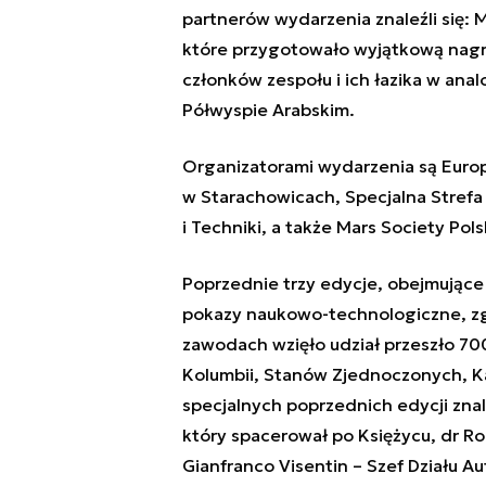
partnerów wydarzenia znaleźli się:
które przygotowało wyjątkową nagr
członków zespołu i ich łazika w ana
Półwyspie Arabskim.
Organizatorami wydarzenia są Euro
w Starachowicach, Specjalna Stref
i Techniki, a także Mars Society Pols
Poprzednie trzy edycje, obejmujące
pokazy naukowo-technologiczne, zg
zawodach wzięło udział przeszło 700
Kolumbii, Stanów Zjednoczonych, Ka
specjalnych poprzednich edycji znaleź
który spacerował po Księżycu, dr Rob
Gianfranco Visentin – Szef Działu Au