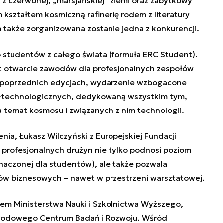
 z czerwonej, „marsjańskiej” ziemi oraz zabytkowy
 kształtem kosmiczną rafinerię rodem z literatury
 także zorganizowana zostanie jedna z konkurencji.
 studentów z całego świata (formuła ERC Student).
t otwarcie zawodów dla profesjonalnych zespołów
w poprzednich edycjach, wydarzenie wzbogacone
o-technologicznych, dedykowaną wszystkim tym,
a temat kosmosu i związanych z nim technologii.
ia, Łukasz Wilczyński z Europejskiej Fundacji
profesjonalnych drużyn nie tylko podnosi poziom
naczonej dla studentów), ale także pozwala
w biznesowych – nawet w przestrzeni warsztatowej.
em Ministerstwa Nauki i Szkolnictwa Wyższego,
Narodowego Centrum Badań i Rozwoju. Wśród