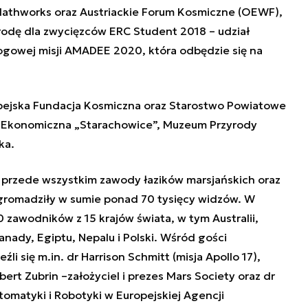
 Mathworks oraz Austriackie Forum Kosmiczne (OEWF),
odę dla zwycięzców ERC Student 2018 – udział
logowej misji AMADEE 2020, która odbędzie się na
pejska Fundacja Kosmiczna oraz Starostwo Powiatowe
a Ekonomiczna „Starachowice”, Muzeum Przyrody
ka.
 przede wszystkim zawody łazików marsjańskich oraz
romadziły w sumie ponad 70 tysięcy widzów. W
 zawodników z 15 krajów świata, w tym Australii,
nady, Egiptu, Nepalu i Polski. Wśród gości
li się m.in. dr Harrison Schmitt (misja Apollo 17),
ert Zubrin –założyciel i prezes Mars Society oraz dr
tomatyki i Robotyki w Europejskiej Agencji