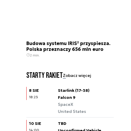
Budowa systemu IRIS² przyspiesza.
Polska przeznaczy 656 mln euro
2 min.
Starty rakiet
Zobacz więcej
8 SIE
Starlink (17-38)
18:23
Falcon 9
SpaceX
United States
10 SIE
TBD
14:00
Unconfirmed Vehicle