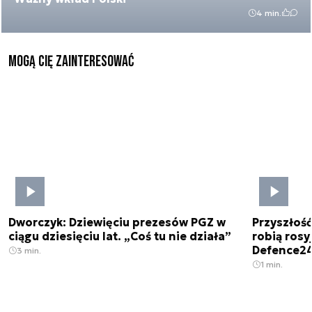
4 min.
Mogą Cię zainteresować
Dworczyk: Dziewięciu prezesów PGZ w
Przyszłoś
ciągu dziesięciu lat. „Coś tu nie działa”
robią rosyj
Defence2
3 min.
1 min.