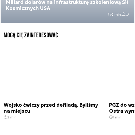
Miliard dolarów na infrastrukturę szkoleniową Sił
Kosmicznych USA
2 min.
Mogą Cię zainteresować
Wojsko ćwiczy przed defiladą. Byliśmy
PGZ do wz
na miejscu
Ostra wym
2 min.
1 min.