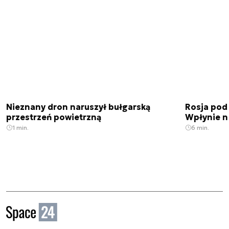
Nieznany dron naruszył bułgarską
Rosja pod
przestrzeń powietrzną
Wpłynie n
1 min.
6 min.