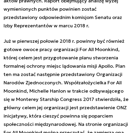
aktów prawnych. Raport obejmujący analizę wyżej
wymienionych punktów powinien zostać
przedstawiony odpowiednim komisjom Senatu oraz
Izby Reprezentantów w marcu 2018 r.
Już w pierwszej połowie 2018 r. powinny być również
gotowe owoce pracy organizacji
For All Moonkind
,
której celem jest przygotowanie planu stworzenia
formalnej ochrony miejsc lądowania misji Apollo. Plan
ten ma zostać następnie przedstawiony Organizacji
Narodów Zjednoczonych. Współzałożycielka
For All
Moonkind,
Michelle Hanlon w trakcie odbywającego
się w Monterey
Starship Congress 2017
stwierdziła, że
główny celem jej organizacji jest przedstawienie ONZ
inicjatywy, która cieszyć powinna się poparciem
społeczności międzynarodowej. Na stronie organizacji
For All Moonkind
można przeczytać, że zamierza ona