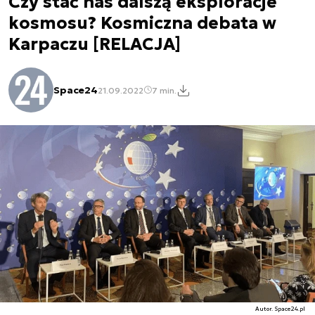
Czy stać nas dalszą eksploracje
kosmosu? Kosmiczna debata w
Karpaczu [RELACJA]
Space24
21.09.2022
7 min.
Autor. Space24.pl