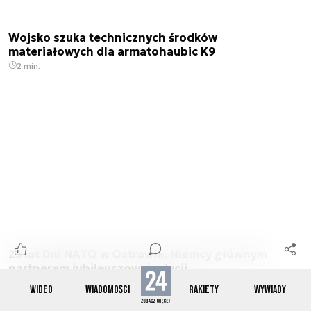
Wojsko szuka technicznych środków
materiałowych dla armatohaubic K9
2 min.
25 lat Dni NATO w Ostrawie. Niemcy głównym
partnerem jubileuszowej edycji
3 min.
WIDEO
WIADOMOŚCI
RAKIETY
WYWIADY