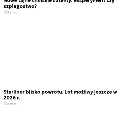
Nowe tajne chińskie satelity: eksperyment czy
szpiegostwo?
3 min.
Starliner blisko powrotu. Lot możliwy jeszcze w
2026 r.
3 min.