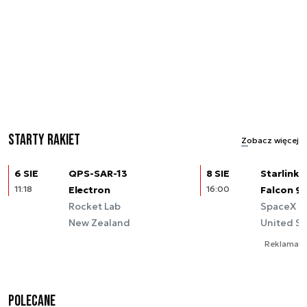
Starty rakiet
Zobacz więcej
6 SIE
QPS-SAR-13
8 SIE
Starlink (
11:18
Electron
16:00
Falcon 9
Rocket Lab
SpaceX
New Zealand
United St
Reklama
Polecane