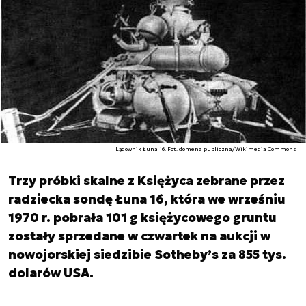
Lądownik Łuna 16. Fot. domena publiczna/Wikimedia Commons
Trzy próbki skalne z Księżyca zebrane przez
radziecka sondę Łuna 16, która we wrześniu
1970 r. pobrała 101 g księżycowego gruntu
zostały sprzedane w czwartek na aukcji w
nowojorskiej siedzibie Sotheby’s za 855 tys.
dolarów USA.