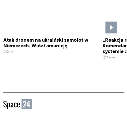
Atak dronem na ukraiński samolot w
„Reakcja 
Niemczech. Wiózł amunicję
Komendant
systemie 
2 min.
3 min.