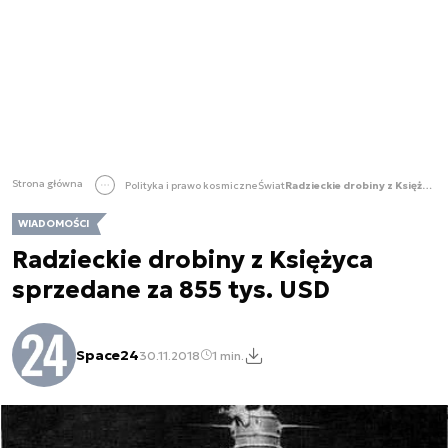
Strona główna
Polityka i prawo kosmiczne
Świat
Radzieckie drobiny z Księżyca sprzedane za 855 tys. USD
WIADOMOŚCI
Radzieckie drobiny z Księżyca
sprzedane za 855 tys. USD
Space24
30.11.2018
1 min.