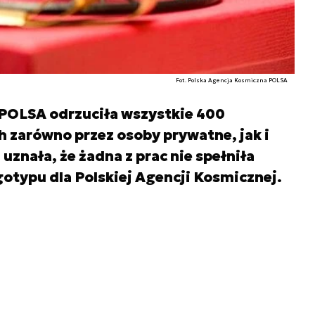
Fot. Polska Agencja Kosmiczna POLSA
POLSA odrzuciła wszystkie 400
 zarówno przez osoby prywatne, jak i
znała, że żadna z prac nie spełniła
typu dla Polskiej Agencji Kosmicznej.