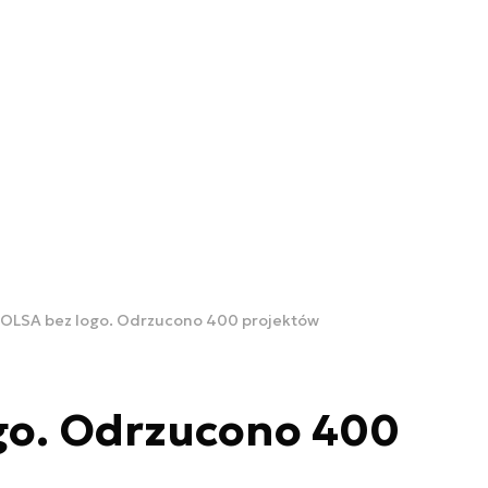
OLSA bez logo. Odrzucono 400 projektów
go. Odrzucono 400