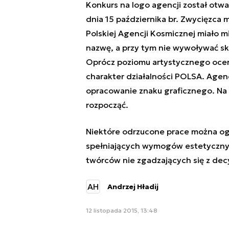
Konkurs na logo agencji został otwa
dnia 15 października br. Zwycięzca 
Polskiej Agencji Kosmicznej miało m
nazwę, a przy tym nie wywoływać sk
Oprócz poziomu artystycznego ocen
charakter działalności POLSA. Agen
opracowanie znaku graficznego. Na r
rozpocząć.
Niektóre odrzucone prace można ogl
spełniających wymogów estetyczny
twórców nie zgadzających się z decy
AH
Andrzej Hładij
12 listopada 2015, 13:48