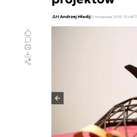
AH
Andrzej Hładij
12 listopada 2015, 13:48
Poprzedni slajd