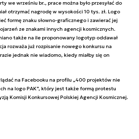
rty we wrześniu br., prace można było przesyłać do
miał otrzymać nagrodę w wysokości 10 tys. zł. Logo
ieć formę znaku słowno-graficznego i zawierać jej
ojarzeń ze znakami innych agencji kosmicznych.
iano także na ile proponowany logotyp oddawał
cja rozważa już rozpisanie nowego konkursu na
azie jednak nie wiadomo, kiedy miałby się on
ądać na Facebooku na profilu „
400 projektów nie
ch na logo PAK
”, który jest także formą protestu
zją Komisji Konkursowej Polskiej Agencji Kosmicznej.