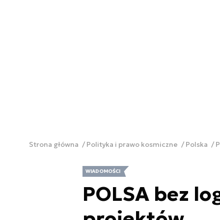
Strona główna
Polityka i prawo kosmiczne
Polska
P
WIADOMOŚCI
POLSA bez lo
projektów