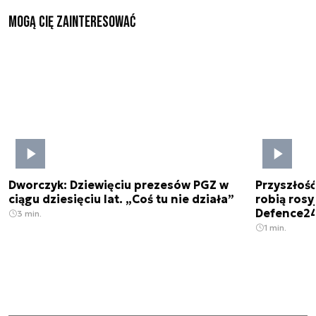
Mogą Cię zainteresować
Dworczyk: Dziewięciu prezesów PGZ w
Przyszłoś
ciągu dziesięciu lat. „Coś tu nie działa”
robią rosyj
Defence2
3 min.
1 min.