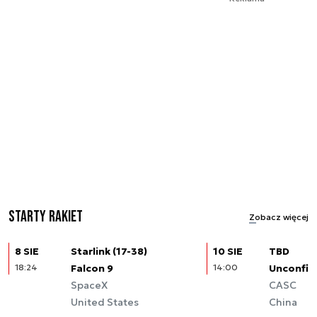
Starty rakiet
Zobacz więcej
8 SIE
Starlink (17-38)
10 SIE
TBD
18:24
Falcon 9
14:00
Unconfir
SpaceX
CASC
United States
China