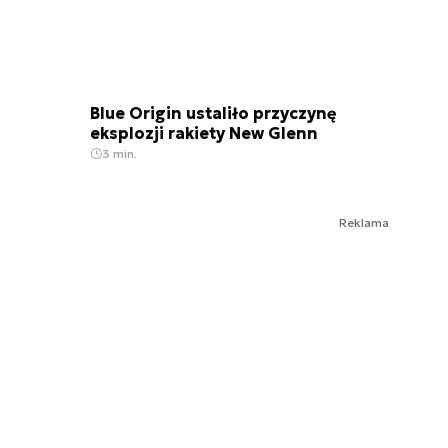
Blue Origin ustaliło przyczynę
eksplozji rakiety New Glenn
3 min.
Reklama