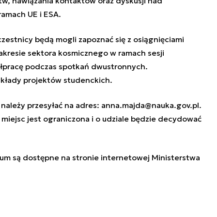
tw, nawiązania kontaktów oraz dyskusji nad
ramach UE i ESA.
zestnicy będą mogli zapoznać się z osiągnięciami
kresie sektora kosmicznego w ramach sesji
łpracę podczas spotkań dwustronnych.
kłady projektów studenckich.
 należy przesyłać na adres:
anna.majda@nauka.gov.pl
.
a miejsc jest ograniczona i o udziale będzie decydować
ium są dostępne na stronie internetowej
Ministerstwa