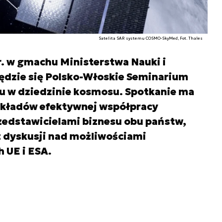
Satelita SAR systemu COSMO-SkyMed, Fot. Thales
br. w gmachu Ministerstwa Nauki i
dzie się Polsko-Włoskie Seminarium
łu w dziedzinie kosmosu. Spotkanie ma
ykładów efektywnej współpracy
edstawicielami biznesu obu państw,
 dyskusji nad możliwościami
 UE i ESA.