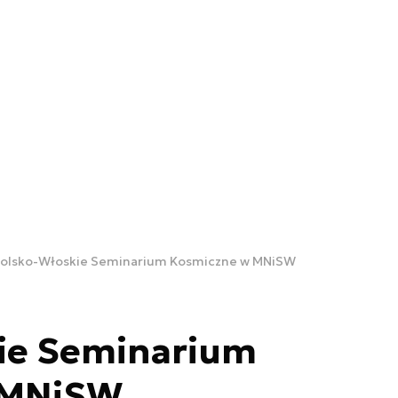
olsko-Włoskie Seminarium Kosmiczne w MNiSW
ie Seminarium
 MNiSW