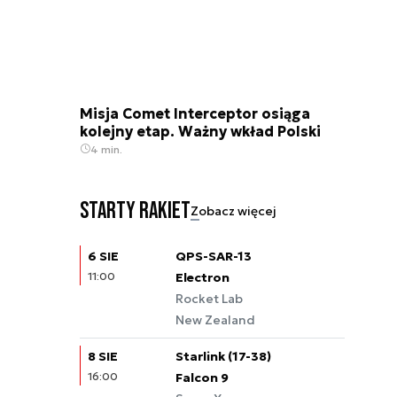
Misja Comet Interceptor osiąga
kolejny etap. Ważny wkład Polski
4 min.
Starty rakiet
Zobacz więcej
6 SIE
QPS-SAR-13
11:00
Electron
Rocket Lab
New Zealand
8 SIE
Starlink (17-38)
16:00
Falcon 9