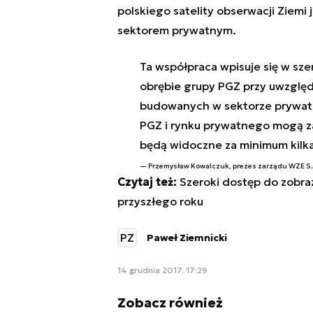
polskiego satelity obserwacji Ziemi 
sektorem prywatnym.
Ta współpraca wpisuje się w sz
obrębie grupy PGZ przy uwzględ
budowanych w sektorze prywatn
PGZ i rynku prywatnego mogą z
będą widoczne za minimum kilka
Przemysław Kowalczuk, prezes zarządu WZE S.
Czytaj też:
Szeroki dostęp do zobraz
przyszłego roku
PZ
Paweł Ziemnicki
14 grudnia 2017, 17:29
Zobacz również