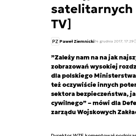
satelitarnych
TV]
PZ
Paweł Ziemnicki
14 grudnia 2017, 17:29
”Zależy nam na na jak najs
zobrazowań wysokiej rozdzi
dla polskiego Ministerstw
też oczywiście innych pote
sektora bezpieczeństwa, jak
cywilnego” – mówi dla Def
zarządu Wojskowych Zakład
Dyrektor WZE komentował podpisani