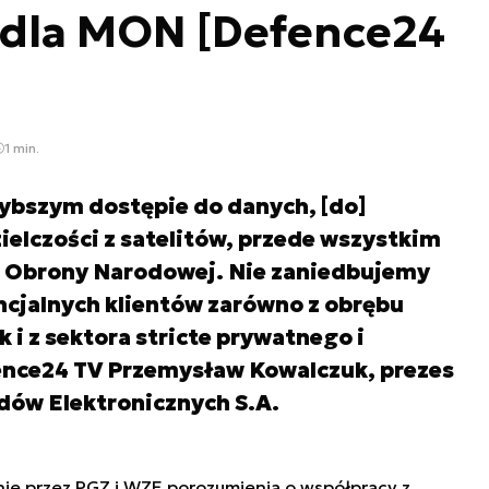
 dla MON [Defence24
1 min.
zybszym dostępie do danych, [do]
elczości z satelitów, przede wszystkim
a Obrony Narodowej. Nie zaniedbujemy
ncjalnych klientów zarówno z obrębu
 i z sektora stricte prywatnego i
ence24 TV Przemysław Kowalczuk, prezes
ów Elektronicznych S.A.
e przez PGZ i WZE porozumienia o współpracy z