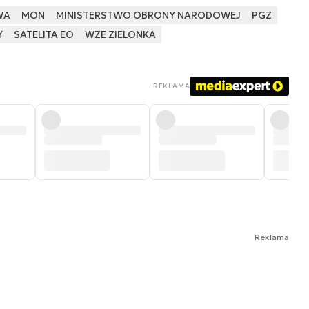
WA
MON
MINISTERSTWO OBRONY NARODOWEJ
PGZ
Y
SATELITA EO
WZE ZIELONKA
REKLAMA
Reklama