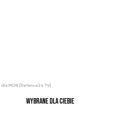
h dla MON [Defence24 TV]
Wybrane dla Ciebie