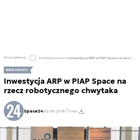
Strona główna
Przemysł kosmiczny
Inwestycja ARP w PIAP Space na rzecz robotycznego chwytaka
WIADOMOŚCI
Inwestycja ARP w PIAP Space na
rzecz robotycznego chwytaka
Space24
05.08.2019
1 min.