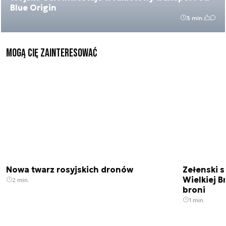
Blue Origin
3 min.
Mogą Cię zainteresować
Nowa twarz rosyjskich dronów
Zełenski s
Wielkiej B
2 min.
broni
1 min.