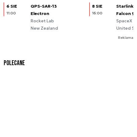
6 SIE
QPS-SAR-13
8 SIE
Starlink (
11:00
Electron
16:00
Falcon 9
Rocket Lab
SpaceX
New Zealand
United St
Reklama
Polecane