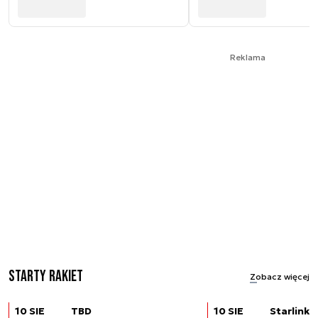
Reklama
Starty rakiet
Zobacz więcej
10 SIE
TBD
10 SIE
Starlink (