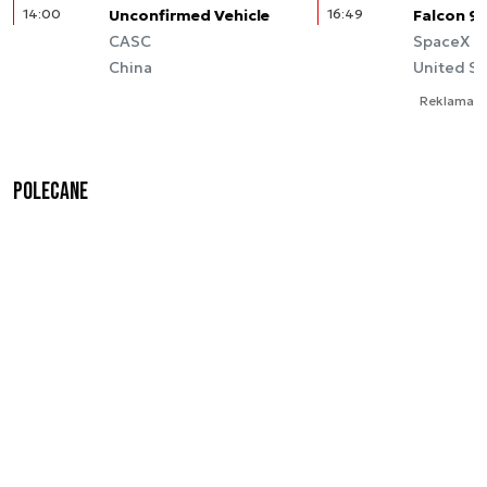
14:00
Unconfirmed Vehicle
16:49
Falcon 9
CASC
SpaceX
China
United St
Reklama
Polecane