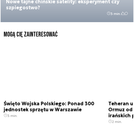
Nowe tajne chińskie satelity: eksperyment czy
szpiegostwo?
3 min.
Mogą Cię zainteresować
Święto Wojska Polskiego: Ponad 300
Teheran uz
jednostek sprzętu w Warszawie
Ormuz od 
irańskich
3 min.
2 min.