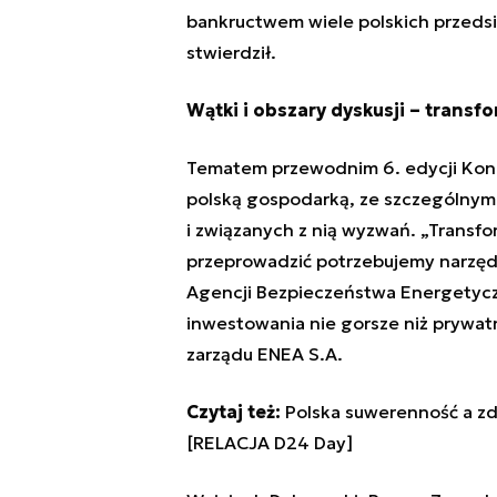
bankructwem wiele polskich przedsię
stwierdził.
Wątki i obszary dyskusji – trans
Tematem przewodnim 6. edycji Kongr
polską gospodarką, ze szczególnym
i związanych z nią wyzwań. „Transfo
przeprowadzić potrzebujemy narzęd
Agencji Bezpieczeństwa Energetyczn
inwestowania nie gorsze niż prywat
zarządu ENEA S.A.
Czytaj też:
Polska suwerenność a zdo
[RELACJA D24 Day]