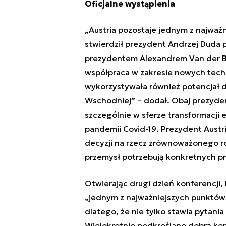
Oficjalne wystąpienia
„Austria pozostaje jednym z najważ
stwierdził prezydent Andrzej Duda 
prezydentem Alexandrem Van der Bel
współpraca w zakresie nowych tech
wykorzystywała również potencjał 
Wschodniej” – dodał. Obaj prezydenc
szczególnie w sferze transformacj
pandemii Covid-19. Prezydent Austri
decyzji na rzecz zrównoważonego ro
przemysł potrzebują konkretnych p
Otwierając drugi dzień konferencji
„jednym z najważniejszych punktów 
dlatego, że nie tylko stawia pytania 
Wielokrotnie podkreślano dobrą kon