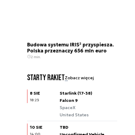
Budowa systemu IRIS² przyspiesza.
Polska przeznaczy 656 mln euro
2 min.
Starty rakiet
Zobacz więcej
8 SIE
Starlink (17-38)
18:23
Falcon 9
SpaceX
United States
10 SIE
TBD
14:00
Unconfirmed Vehicle