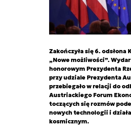
Zakończyła się 6. odsłona
„Nowe możliwości”. Wydar
honorowym Prezydenta Rzec
przy udziale Prezydenta Aus
przebiegało w relacji do o
Austriackiego Forum Ekono
toczących się rozmów pode
nowych technologii i dział
kosmicznym.