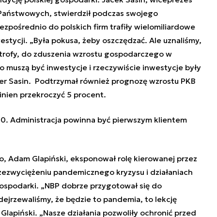
 Państwowych, stwierdził podczas swojego
zpośrednio do polskich firm trafiły wielomiliardowe
stycji. „Była pokusa, żeby oszczędzać. Ale uznaliśmy,
astrofy, do zduszenia wzrostu gospodarczego w
 to muszą być inwestycje i rzeczywiście inwestycje były
er Sasin. Podtrzymał również prognozę wzrostu PKB
inien przekroczyć 5 procent.
0. Administracja powinna być pierwszym klientem
, Adam Glapiński, eksponował rolę kierowanej przez
zezwyciężeniu pandemicznego kryzysu i działaniach
gospodarki. „NBP dobrze przygotował się do
ejrzewaliśmy, że będzie to pandemia, to lekcję
Glapiński. „Nasze działania pozwoliły ochronić przed