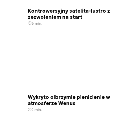
Kontrowersyjny satelita-lustro z
zezwoleniem na start
3 min.
Wykryto olbrzymie pierścienie w
atmosferze Wenus
2 min.