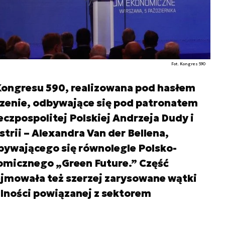
Fot. Kongres 590
 Kongresu 590, realizowana pod hasłem
zenie, odbywające się pod patronatem
zpospolitej Polskiej Andrzeja Dudy i
trii – Alexandra Van der Bellena,
dbywającego się równolegle Polsko-
micznego „Green Future.” Część
jmowała też szerzej zarysowane wątki
alności powiązanej z sektorem