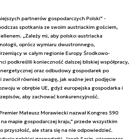
niejszych partnerów gospodarczych Polski” -
podczas spotkania ze swoim austriackim gościem,
lenem. „Zależy mi, aby polsko-austriacka
nologii, oprócz wymiaru dwustronnego,
drzemiący w całym regionie Europy Środkowo-
i podkreślili konieczność dalszej bliskiej współpracy,
i energetycznej oraz odbudowy gospodarek po
i zwrócił również uwagę, jak ważne jest podjęcie
zwoju w obrębie UE, gdyż europejska gospodarka i
rzepisów, aby zachować konkurencyjność.
, Premier Mateusz Morawiecki nazwał Kongres 590
na mapie gospodarczej kraju,” przede wszystkim
o przyszłość, ale stara się na nie odpowiedzieć.
dycję polskiej gospodarki. Jacek Sasin, wiceprezes