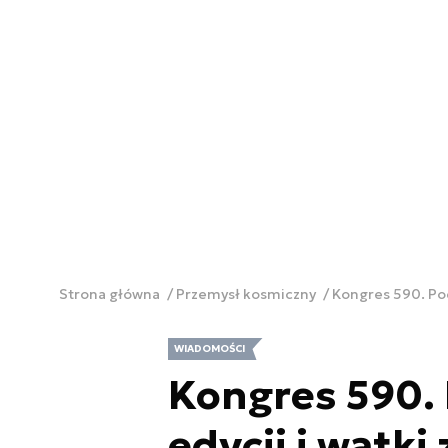
Strona główna
Przemysł kosmiczny
Kongres 590. Pod
WIADOMOŚCI
Kongres 590.
edycji i wątki