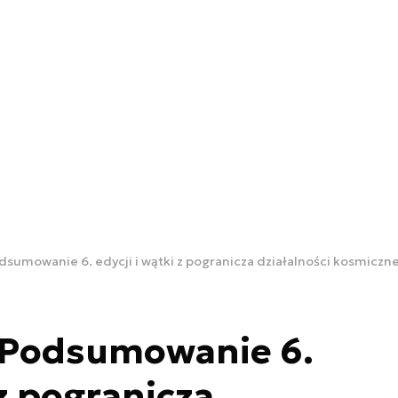
sumowanie 6. edycji i wątki z pogranicza działalności kosmiczne
 Podsumowanie 6.
 z pogranicza