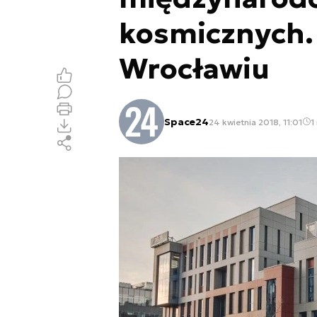
kosmicznych.
Wrocławiu
Space24
24 kwietnia 2018, 11:01
1