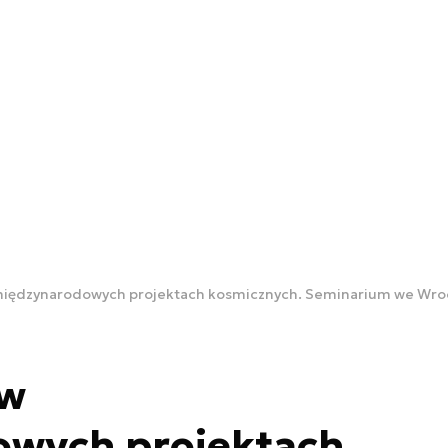
 międzynarodowych projektach kosmicznych. Seminarium we Wro
 w
wych projektach