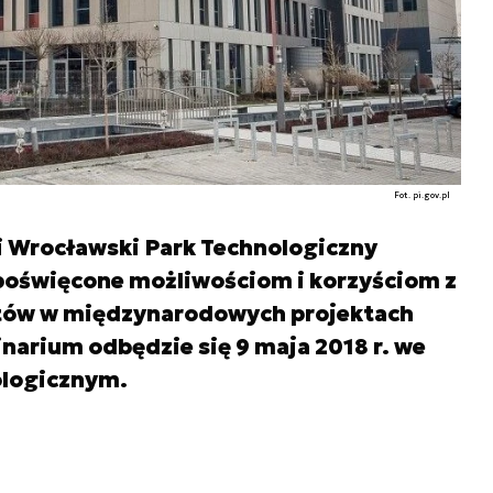
Fot. pi.gov.pl
i Wrocławski Park Technologiczny
poświęcone możliwościom i korzyściom z
tów w międzynarodowych projektach
arium odbędzie się 9 maja 2018 r. we
logicznym.