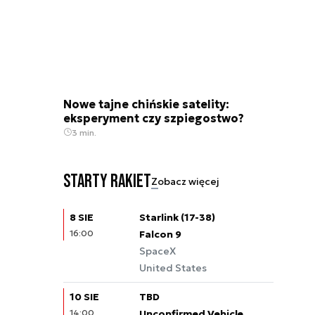
Nowe tajne chińskie satelity:
eksperyment czy szpiegostwo?
3 min.
Starty rakiet
Zobacz więcej
8 SIE
Starlink (17-38)
16:00
Falcon 9
SpaceX
United States
10 SIE
TBD
14:00
Unconfirmed Vehicle